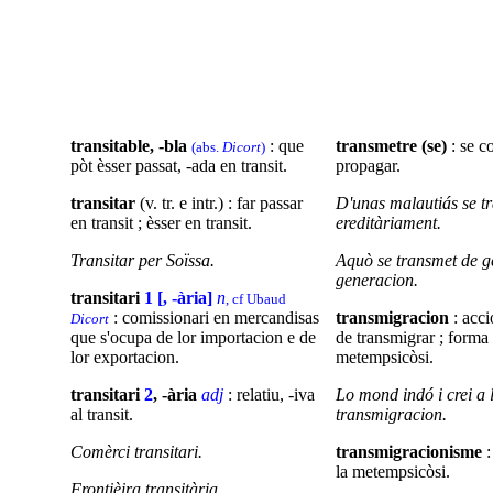
transitable, -bla
: que
transmetre (se)
: se c
(abs.
Dicort
)
pòt èsser passat, -ada en transit.
propagar.
transitar
(v. tr. e intr.) : far passar
D'unas malautiás se t
en transit ; èsser en transit.
ereditàriament.
Transitar per Soïssa.
Aquò se
transmet
de g
generacion.
transitari
1 [, -ària]
n
, cf Ubaud
: comissionari en mercandisas
transmigracion
: acci
Dicort
que s'ocupa de lor importacion e de
de transmigrar ; forma
lor exportacion.
metempsicòsi.
transitari
2
, -ària
adj
: relatiu, -iva
Lo mond indó i crei a 
al transit.
transmigracion.
Comèrci transitari.
transmigracionisme
:
la metempsicòsi.
Frontièira transitària
.