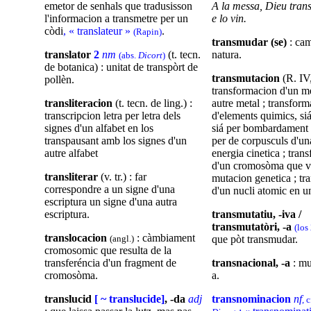
emetor de senhals que tradusisson
A la messa, Dieu tran
l'informacion a transmetre per un
e lo vin.
còdi
, « translateur »
.
(Rapin)
transmudar (se)
: cam
translator
2
nm
(t. tecn.
natura.
(abs.
Dicort
)
de botanica) : unitat de transpòrt de
transmutacion
(R. IV,
pollèn.
transformacion d'un m
transliteracion
(t. tecn. de ling.) :
autre metal ; transfor
transcripcion letra per letra dels
d'elements quimics, si
signes d'un alfabet en los
siá per bombardament 
transpausant amb los signes d'un
per de corpusculs d'un
autre alfabet
energia cinetica ; tran
d'un cromosòma que v
transliterar
(v. tr.) : far
mutacion genetica ; tr
correspondre a un signe d'una
d'un nucli atomic en un
escriptura un signe d'una autra
escriptura.
transmutatiu, -iva /
transmutatòri, -a
(los
translocacion
: càmbiament
(angl.)
que pòt transmudar.
cromosomic que resulta de la
transferéncia d'un fragment de
transnacional, -a
: mu
cromosòma.
a.
translucid
[ ~ translucide]
, -da
adj
transnominacion
nf
, 