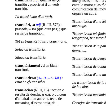
transitivitat
nf
: qualitat de çò
interpausats, dins una
transitiu ; proprietat d'un vèrb
entre lo motor e las rò
transitiu.
comunicacion del mov
organ a un autre.
La transitivitat d'un vèrb.
Transmission d'una let
transitòri, -a
adj
(R. III, 573) :
messatge.
passadís, -issa (que dura pas) ; que
servís de transicion.
Transmission telefonic
telegrafica, per internè
Tot es transitòri dins aiceste mond.
Transmission d'un pat
Solucion transitòria.
domeni...
Situacion transitòria.
Transmission de pens
transitòriament
: d'un biais
Transmission de dona
transitòri.
Transmission d'una ma
transitorietat
:
(abs.
Dicort
e
TdF
)
estat de çò transitòri.
La transmission de la l
de la calor.
translacion
(R. II, 16) : accion o
resulta de desplaçar q.q. o quicòm
Transmission mecanic
d'un airal a un autre ; t. tecn. de
mecanica, d'astronomia, de
Correjas de transmissi