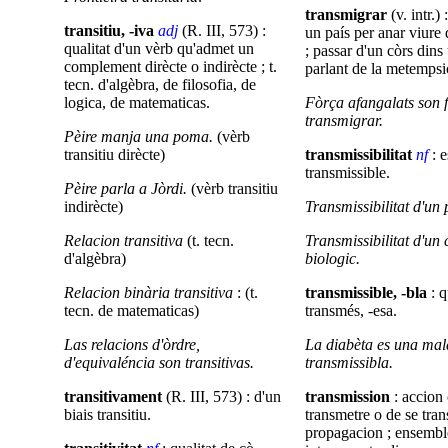
transmigrar
(v. intr.
transitiu, -iva
adj
(R. III, 573) :
un país per anar viure 
qualitat d'un vèrb qu'admet un
; passar d'un còrs dins
complement dirècte o indirècte ; t.
parlant de la metempsi
tecn. d'algèbra, de filosofia, de
logica, de matematicas.
Fòrça afangalats son f
transmigrar.
Pèire manja una poma.
(vèrb
transitiu dirècte)
transmissibilitat
nf
: e
transmissible.
Pèire parla a Jòrdi.
(vèrb transitiu
indirècte)
Transmissibilitat d'un p
Relacion transitiva
(t. tecn.
Transmissibilitat d'un 
d'algèbra)
biologic.
Relacion binària transitiva
: (t.
transmissible, -bla
: q
tecn. de matematicas)
transmés, -esa.
Las relacions d'òrdre,
La diabèta es una mal
d'equivaléncia son transitivas.
transmissibla.
transitivament
(R. III, 573) : d'un
transmission
: accion 
biais transitiu.
transmetre o de se tran
propagacion ; ensembl