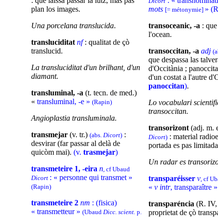
: que laissa passar la lutz, mas pas
: « transnominat
Dicort
plan los images.
mots
» (R
[= métonymie]
Una porcelana translucida
.
transoceanic, -a
: que
l'ocean.
transluciditat
nf
: qualitat de çò
translucid.
transoccitan, -a
adj
(
que despassa las talver
La transluciditat d'un brilhant, d'un
d'Occitània ; panoccita
diamant.
d'un costat a l'autre d
panoccitan
)
.
transluminal, -a
(t. tecn. de med.)
«
transluminal, -e »
(Rapin)
Lo vocabulari scientifi
transoccitan.
Angioplastia transluminala.
transorizont
(adj. m. e
transmejar
(v. tr.)
:
(abs.
Dicort
)
: material radioe
Dicort
)
desvirar (far passar al delà de
portada es pas limitada 
quicòm mai).
(v.
trasmejar
)
Un radar es transorizo
transmeteire 1, -eira
n
, cf Ubaud
: « personne qui transmet »
Dicort
transparéisser
v
, cf U
(Rapin)
«
v intr
, transparaître 
transmeteire 2
nm
: (fisica)
transparéncia
(R. IV,
« transmetteur »
(Ubaud
Dicc. scient.
p.
proprietat de çò transp