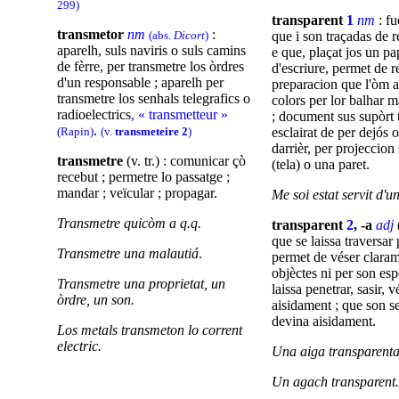
299)
transparent
1
nm
: fu
transmetor
nm
:
(abs.
Dicort
)
que i son traçadas de r
aparelh, suls naviris o suls camins
e que, plaçat jos un pa
de fèrre, per transmetre los òrdres
d'escriure, permet de r
d'un responsable ; aparelh per
preparacion que l'òm a
transmetre los senhals telegrafics o
colors per lor balhar m
radioelectrics
, « transmetteur »
; document sus supòrt 
.
(Rapin)
(v.
transmeteire 2
)
esclairat de per dejós 
darrièr, per projeccion
transmetre
(v. tr.) : comunicar çò
(tela) o una paret.
recebut ; permetre lo passatge ;
mandar ; veïcular ; propagar.
Me soi estat servit d'u
Transmetre quicòm a q.q.
transparent
2
, -a
adj
que se laissa traversar 
Transmetre una malautiá
.
permet de véser claram
objèctes ni per son esp
Transmetre una proprietat, un
laissa penetrar, sasir, v
òrdre, un son.
aisidament ; que son s
devina aisidament.
Los metals transmeton lo corrent
electric.
Una aiga transparenta
Un agach transparent.