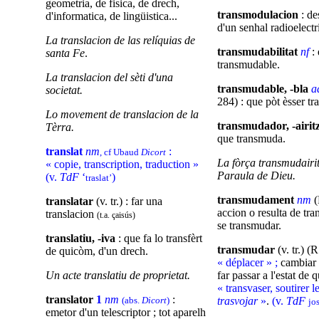
geometria, de fisica, de drech,
transmodulacion
: de
d'informatica, de lingüistica...
d'un senhal radioelectr
La translacion de las relíquias de
transmudabilitat
nf
: 
santa Fe
.
transmudable.
La translacion del sèti d'una
transmudable, -bla
a
societat.
284) : que pòt èsser t
Lo movement de translacion de la
transmudador, -airit
Tèrra.
que transmuda.
translat
nm
:
, cf Ubaud
Dicort
La fòrça transmudairit
« copie, transcription, traduction »
Paraula de Dieu.
(v.
TdF
‘
)
traslat’
transmudament
nm
(
translatar
(v. tr.) : far una
accion o resulta de tr
translacion
(t.a. çaisús)
se transmudar.
translatiu, -iva
: que fa lo transfèrt
transmudar
(v. tr.) (R
de quicòm, d'un drech.
« déplacer » ;
cambiar 
Un acte translatiu de proprietat.
far passar a l'estat de
« transvaser, soutirer le
translator
1
nm
:
(abs.
Dicort
)
trasvojar
»
.
(v.
TdF
jo
emetor d'un telescriptor ; tot aparelh