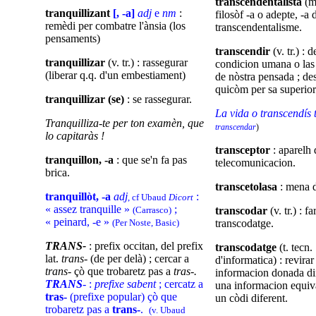
transcendentalista
(m.
tranquillizant
[, -a]
adj
e
nm
:
filosòf -a o adepte, -a 
remèdi per combatre l'ànsia (los
transcendentalisme.
pensaments)
transcendir
(v. tr.) : 
tranquillizar
(v. tr.) : rassegurar
condicion umana o las 
(liberar q.q. d'un embestiament)
de nòstra pensada ; de
quicòm per sa superiori
tranquillizar (se)
: se rassegurar.
La vida o transcendís 
Tranquilliza-te per ton examèn, que
transcendar
)
lo capitaràs !
transceptor
: aparelh 
tranquillon, -a
: que se'n fa pas
telecomunicacion.
brica.
transcetolasa
: mena 
tranquillòt, -a
adj
:
, cf Ubaud
Dicort
« assez tranquille »
;
(Carrasco)
transcodar
(v. tr.) : fa
« peinard, -e »
(Per Noste, Basic)
transcodatge.
TRANS-
: prefix occitan, del prefix
transcodatge
(t. tecn.
lat.
trans-
(de per delà) ; cercar a
d'informatica) : revira
trans-
çò que trobaretz pas a
tras-.
informacion donada di
TRANS
-
:
prefixe sabent
; cercatz a
una informacion equiv
tras-
(prefixe popular) çò que
un còdi diferent.
trobaretz pas a
trans-
.
(v. Ubaud