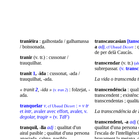
tranièira
: galhostada / galhamassa
transcaucasian
[tans
/ boissonada.
a
adj
: 
, cf Ubaud
Dicort
de per delà Caucàs.
tranir
(v. tr.) : cussonar /
trauquilhar.
transcendar
(v. tr.)
(a
subrepassar.
(v.
transc
tranit
1
, -ida
: cussonat, -ada /
trauquilhat, -ada.
La vida o transcenda t
« tranit
2
, -ida »
: folzejat, -
transcendéncia
: qual
(v.
tran 2
)
ada.
transcendent ; existénci
transcendentas ; qualit
tranquelar
v
: «
v tr
, cf Ubaud
Dicort
et
intr
, avaler avec effort, avaler, v.
La transcendéncia de 
degolar, tragir
» (v.
TdF
)
transcendent, -a
adj
(
tranquil, -lla
adj
: qualitat d'un
qualitat d'una persona
airal pasible ; qualitat d'una persona
l'escala de l'intelligén
apasiada, calma, pasibla.
bravament la mejana, 