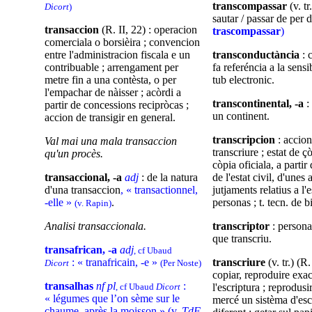
transcompassar
(v. tr
Dicort
)
sautar / passar de per 
transaccion
(R. II, 22) : operacion
trascompassar
)
comerciala o borsièira ; convencion
entre l'administracion fiscala e un
transconductància
: 
contribuable ; arrengament per
fa referéncia a la sensib
metre fin a una contèsta, o per
tub electronic.
l'empachar de nàisser ; acòrdi a
transcontinental, -a
:
partir de concessions recipròcas ;
un continent.
accion de transigir en general.
transcripcion
: accion
Val mai una mala transaccion
transcriure ; estat de çò
qu'un procès.
còpia oficiala, a partir 
transaccional, -a
adj
: de la natura
de l'estat civil, d'unes
d'una transaccion
, « transa
ctionnel,
jutjaments relatius a l'
-elle
»
.
personas ; t. tecn. de 
(v. Rapin)
Analisi transaccionala.
transcriptor
: persona
que transcriu.
transafrican, -a
adj
, cf Ubaud
: « tranafricain, -e »
transcriure
(v. tr.) (R.
Dicort
(Per Noste)
copiar, reproduire exa
transalhas
nf pl
:
, cf Ubaud
Dicort
l'escriptura ; reprodusi
« légumes que l’on sème sur le
mercé un sistèma d'esc
chaume, après la moisson » (v.
TdF