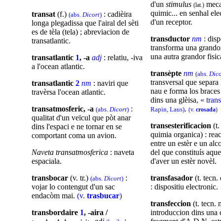
d'un
stimulus
mecan
(lat.)
quimic... en senhal elec
transat
(f.)
: cadièira
(abs.
Dicort
)
d'un receptor.
longa plegadissa que l'airal del sèti
es de tèla (tela) ; abreviacion de
transductor
nm
: dis
transatlantic.
transforma una grandor
una autra grandor fisic
transatlantic
1
, -a
adj
: relatiu, -iva
a l'ocean atlantic.
transèpte
nm
(abs.
Dico
transversal que separa 
transatlantic
2
nm
: naviri que
nau e forma los braces 
travèrsa l'ocean atlantic.
dins una glèisa
, « tran
.
transatmosferic, -a
:
Rapin, Laus)
(abs.
Dicort
)
(v.
crosada
)
qualitat d'un veïcul que pòt anar
transesterificacion
(t.
dins l'espaci e ne tornar en se
quimia organica) : rea
comportant coma un avion.
entre un estèr e un alc
del que constituís aquel
Naveta transatmosferica
: naveta
d'aver un estèr novèl.
espaciala.
transfasador
(t. tecn.
transbocar
(v. tr.)
:
(abs.
Dicort
)
: dispositiu electronic.
vojar lo contengut d'un sac
endacòm mai.
(v.
trasbucar
)
transfeccion
(t. tecn. 
introduccion dins una 
transbordaire
1
, -aira
/