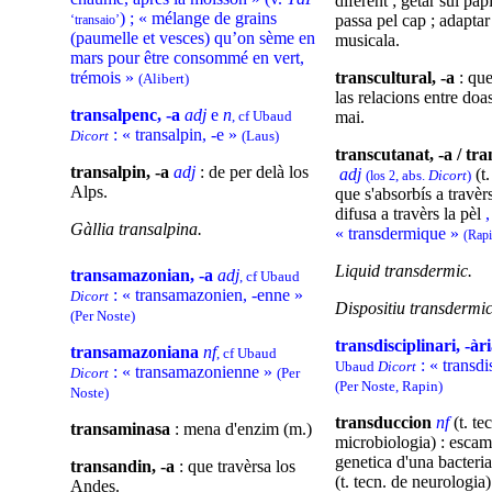
diferent ; getar sul pap
) ; « mélange de grains
passa pel cap ; adapta
‘transaio’
(paumelle et vesces) qu’on sème en
musicala.
mars pour être consommé en vert,
trémois »
transcultural, -a
: que
(Alibert)
las relacions entre doa
transalpenc, -a
adj
e
n
, cf Ubaud
mai.
: « transalpin, -e »
Dicort
(Laus)
transcutanat, -a / tr
transalpin, -a
adj
: de per delà los
adj
(t.
(
, abs.
Dicort
)
los 2
Alps.
que s'absorbís a travèrs
difusa a travèrs la pèl
,
Gàllia transalpina.
« transdermique »
(Rapi
Liquid transdermic.
transamazonian, -a
adj
, cf Ubaud
: « transamazonien, -enne »
Dicort
Dispositiu transdermic
(Per Noste)
transdisciplinari, -àr
transamazoniana
nf
, cf Ubaud
: « transdi
Ubaud
Dicort
: « transamazonienne »
Dicort
(Per
(Per Noste, Rapin)
Noste)
transduccion
nf
(t. te
transaminasa
: mena d'enzim (m.)
microbiologia) : escam
genetica d'una bacteria
transandin, -a
: que travèrsa los
(t. tecn. de neurologia
Andes.