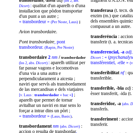
fragment d'A.D.N. estr
adj
transbordador, -airitz
(los 2, abs.
:
qualitat d'un aparelh o d'una
Dicort
)
transferasa
(t. tecn. 
installacion que pòdon transportar
enzim (m.) que cataliza
d'un punt a un autre ;
dels ensembles quimic
« transbordeur »
;
(Per Noste, Laus)
compausat a un autre.
Avion transbordaire.
transferéncia
: accion
transferir (t. a. tecnicas
Pont transbordaire
,
pont
transbordeur.
(Rapin, Per Noste)
transferencial, -a
adj
: « (
psychanalys
transbordaire
2
nm
/
Dicort
transbordador
transférentiel, -elle »
:
aparelh utilizat per
(v
(
, abs.
Dicort
)
los 2
far passar vagons e locomotivas
transferibilitat
nf
: qua
d'una via a una autra e
transferible.
perpendicularament a aicesta ;
naviri que servís als transbordament
transferible, -bla
adj
de las mercandisas e dels viatjaires
èsser transferit, -ida (t.
;
[v. Laus :
transbordador
« bac »
]
aparelh que permet de tornar
transferidor, -a
(abs.
D
avitalhar un naviri en mar sens lo
transferís.
forçar a intrar dins un pòrt ;
« transbordeur »
.
(Laus, Basic)
transferiment
: accio
transferir.
transbordament
nm
:
(abs.
Dicort
)
accion o resulta de transbordar
,