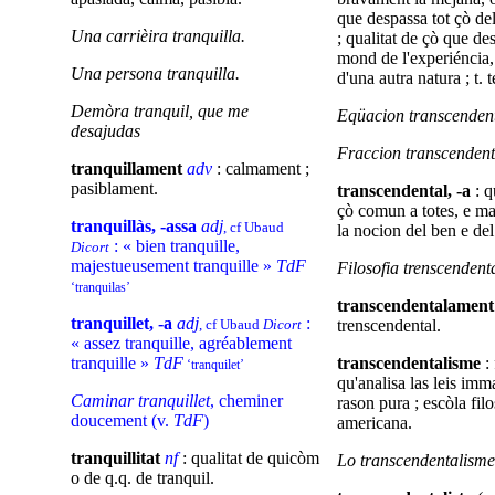
que despassa tot çò de
Una carrièira tranquilla.
; qualitat de çò que de
mond de l'experiéncia,
Una persona tranquilla.
d'una autra natura ; t. 
Demòra tranquil, que me
Eqüacion transcenden
desajudas
Fraccion transcendent
tranquillament
adv
: calmament ;
pasiblament.
transcendental, -a
: q
çò comun a totes, e ma
tranquillàs, -assa
adj
, cf Ubaud
la nocion del ben e del
: « bien tranquille,
Dicort
majestueusement tranquille »
TdF
Filosofia trenscendent
‘tranquilas’
transcendentalamen
tranquillet, -a
adj
:
, cf Ubaud
Dicort
trenscendental.
« assez tranquille, agréablement
tranquille »
TdF
transcendentalisme
: 
‘tranquilet’
qu'analisa las leis imm
Caminar tranquillet
, cheminer
rason pura ; escòla fil
doucement (v.
TdF
)
americana.
tranquillitat
nf
: qualitat de quicòm
Lo transcendentalism
o de q.q. de tranquil.