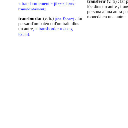
transferir
(v. tr) : far
« transbordement »
[Rapin, Laus :
lòc dins un autre ; tra
.
transbòrdament
]
persona a una autra ; c
moneda en una autra.
transbordar
(v. tr.)
: far
(abs.
Dicort
)
passar d'un batèu o d'un traïn dins
un autre
, « transborder »
(Laus,
.
Rapin)