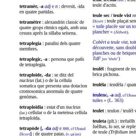
teule d'acrin.
tetramèr, -a
adj
e
n
: devesit, -ida
en quatre partidas.
teule sec / teule vist
n
: teule plaçat se
Dicort
tetramètre
: alexandrin classic de
« tuile placée sur un to
quatre grops ritmics egals, amb una
plancher »
.
(Alibert)
cesura après la sillaba seisena.
Cobèrt a teule vist
, toi
tetraplegia
: paralisi dels quatre
découverte, sans doub
membres.
planches ou de briques 
TdF
)
tetraplegic, -a
: persona que patís
jos ‘téule’
de tetraplegia.
teulèl
: fragment de teu
brica pichona.
tetraploïde, -da
: se ditz del
nucleus
(lat.) o de la cellula
teulèla
: tendèla / quat
somatica que presenta una dotacion
cromosomica anormala de quatre
teulenc, -a
adj
, cf Uba
genòmas.
tuiles » (L. 363)
tetraploïdia
: estat d'un
nucleus
teulet
: teulon / teulèl 
cellular o de la meteissa cellula
(lat.)
tetraploïda.
teuleta
(plt.) : trefuèlh
fuèlhas, lo ser, se rep
tetrapòde
[, -da
adj
e
nm
, cf Ubaud
de teule
(Trifolium im
]
: de quatre patas.
Dicort
(v. çai jos)