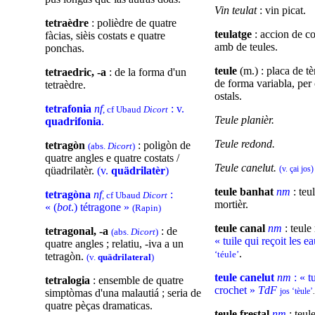
Vin teulat
: vin picat.
tetraèdre
: polièdre de quatre
teulatge
: accion de co
fàcias, sièis costats e quatre
amb de teules.
ponchas.
teule
(m.) : placa de tè
tetraedric, -a
: de la forma d'un
de forma variabla, per 
tetraèdre.
ostals.
tetrafonia
nf
: v.
, cf Ubaud
Dicort
Teule planièr.
quadrifonia
.
Teule redond.
tetragòn
: poligòn de
(abs.
Dicort
)
quatre angles e quatre costats /
Teule canelut.
(v. çai jos)
qüadrilatèr.
(v.
quädrilatèr
)
teule banhat
nm
: teu
tetragòna
nf
:
, cf Ubaud
Dicort
mortièr.
« (
bot
.) tétragone »
(Rapin)
teule
canal
nm
: teul
tetragonal, -a
: de
(abs.
Dicort
)
« tuile qui reçoit les 
quatre angles ; relatiu, -iva a un
.
‘téule’
tetragòn.
(v.
quädrilateral
)
teule canelut
nm
: « t
tetralogia
: ensemble de quatre
crochet »
TdF
jos ‘tèule’
.
simptòmas d'una malautiá ; seria de
quatre pèças dramaticas.
teule frestal
nm
: teule