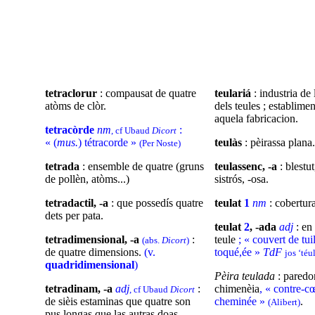
tetraclorur
: compausat de quatre
teulariá
: industria de
atòms de clòr.
dels teules ; establimen
aquela fabricacion.
tetracòrde
nm
:
, cf Ubaud
Dicort
« (
mus.
) tétracorde »
teulàs
: pèirassa plana.
(Per Noste)
tetrada
: ensemble de quatre (gruns
teulassenc, -a
: blestut
de pollèn, atòms...)
sistrós, -osa.
tetradactil, -a
: que possedís quatre
teulat
1
nm
: cobertura
dets per pata.
teulat
2
, -ada
adj
: en
tetradimensional, -a
:
teule
; « couvert de tuil
(abs.
Dicort
)
de quatre dimensions.
(v.
toqué,ée »
TdF
jos ‘téu
quadridimensional
)
Pèira teulada
: paredo
tetradinam, -a
adj
:
chimenèia
, « contre-c
, cf Ubaud
Dicort
de sièis estaminas que quatre son
cheminée »
.
(Alibert)
pus longas que las autras doas.