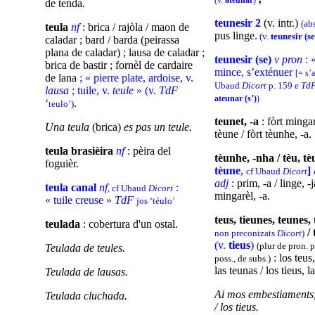
(v.
ateunar
)
de tenda.
teunesir 2
(v. intr.)
(ab
teula
nf
: brica / rajòla / maon de
pus linge.
(v.
teunesir (se
caladar ; bard / barda (peirassa
plana de caladar) ; lausa de caladar ;
teunesir (se)
v pron
: 
brica de bastir ; fornèl de cardaire
mince, s’exténuer
[= s’
de lana
; « pierre plate, ardoise, v.
Ubaud
Dicort
p. 159 e
Td
lausa
; tuile, v.
teule
» (v.
TdF
ateunar (s’)
)
‘
.
teulo’)
teunet, -a
: fòrt mingarè
Una teula
(brica)
es pas un teule.
tèune / fòrt tèunhe, -a.
teula brasièira
nf
: pèira del
tèunhe, -nha / tèu, t
foguièr.
tèune
,
]
cf Ubaud
Dicort
adj
: prim, -a / linge, -
teula canal
nf
:
, cf Ubaud
Dicort
mingarèl, -a.
« tuile creuse »
TdF
jos ‘téulo’
teus, tieunes, teunes,
teulada
: cobertura d'un ostal.
/
non preconizats
Dicort
)
(v.
tieus
)
(plur de pron. p
Teulada de teules.
: los teus,
poss., de subs.)
las teunas / los tieus, l
Teulada de lausas.
Ai mos embestiaments, 
Teulada cluchada.
/ los tieus.