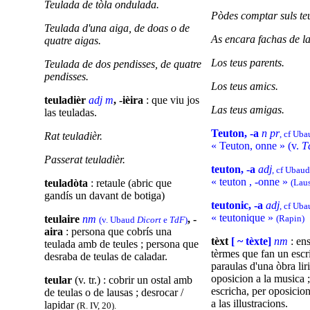
Teulada de tòla ondulada.
Pòdes comptar suls teus
Teulada d'una aiga, de doas o de
As encara fachas de la
quatre aigas.
Los teus parents.
Teulada de dos pendisses, de quatre
pendisses.
Los teus amics.
teuladièr
adj m
, -ièira
: que viu jos
Las teus amigas.
las teuladas.
Teuton, -a
n pr
, cf Ub
Rat teuladièr.
« Teuton, onne » (v.
T
Passerat teuladièr.
teuton, -a
adj
, cf Ubau
« teuton , -onne »
teuladòta
: retaule (abric que
(Lau
gandís un davant de botiga)
teutonic, -a
adj
, cf Ub
« teutonique »
teulaire
nm
, -
(Rapin)
(v. Ubaud
Dicort
e
TdF
)
aira
: persona que cobrís una
tèxt
[ ~ tèxte]
nm
: en
teulada amb de teules ; persona que
tèrmes que fan un escri
desraba de teulas de caladar.
paraulas d'una òbra lir
oposicion a la musica ;
teular
(v. tr.) : cobrir un ostal amb
escricha, per oposicio
de teulas o de lausas ; desrocar /
a las illustracions.
lapidar
(R. IV, 20).