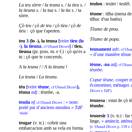
teulon
: teulet / teulèl.
La teu sòrre / la teuna s. / la tieu s. /
la tieuna s. / la tua s. / la tia s. /
ta
tèume
: tilha (mena de
sòrre.
tilhac d'un batèu)
Çò teu / çò de teu
/ çò tieu / çò de
Tèume de proa.
tieu
: çò que t'aperten.
Tèume de popa.
teu
3
(lo -), la teuna
[
veire
tieu (lo
-)
,
la tieuna
,
]
/ tieu,
cf Ubaud
Dicort
teunament
adv
, cf Ub
tieuna
(pr. poss. m. e f.)
: çò qu'es a
« d’une manière ténue 
tu ; çò que te concernís.
tèune, -na
adj
, cf Uba
A la teuna ! / A la tieuna !
tèunhe
.
La teuna / La tieuna.
Copar tèune
, couper 
économiser, ménager.
tèu
[
veire
tèune
,
]
,
cf Ubaud
Dicort
Dicort
e
TdF
)
tèuna
adj
: tèunhe, -a.
teunesa
: estat de çò t
teuda
nf
: « nom
, cf Ubaud
Dicort
tèunhe
.
porté par d’anciens moulins »
TdF
‘téudo’
teunesir
1
(v. tr.) : far
linge,
« amincir, atténue
teugar
(v. tr.) : cobrir una
(v. Ubaud
Dicort
p. 159 e
embarcacion amb sa vela en forma
;