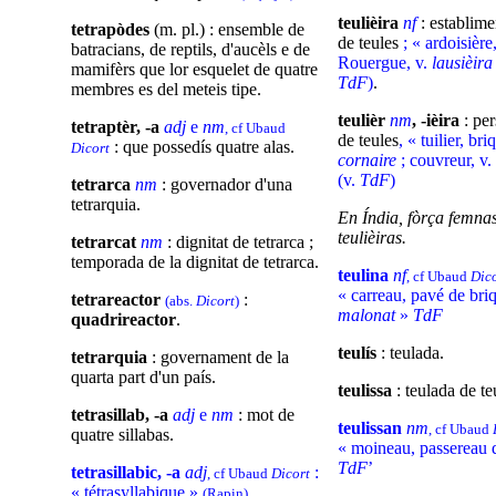
teulièira
nf
: establime
tetrapòdes
(m. pl.) : ensemble de
de teules
; « ardoisière
batracians, de reptils, d'aucèls e de
Rouergue, v.
lausièir
mamifèrs que lor esquelet de quatre
TdF
)
.
membres es del meteis tipe.
teulièr
nm
, -ièira
: pe
tetraptèr, -a
adj
e
nm
, cf Ubaud
de teules
, « tuilier, bri
: que possedís quatre alas.
Dicort
cornaire
; couvreur, v.
(v.
TdF
)
tetrarca
nm
: governador d'una
tetrarquia.
En Índia, fòrça femna
teulièiras.
tetrarcat
nm
: dignitat de tetrarca ;
temporada de la dignitat de tetrarca.
teulina
nf
, cf Ubaud
Dic
« carreau, pavé de briq
tetrareactor
:
(abs.
Dicort
)
malonat
»
TdF
quadrireactor
.
teulís
: teulada.
tetrarquia
: governament de la
quarta part d'un país.
teulissa
: teulada de te
tetrasillab, -a
adj
e
nm
: mot de
teulissan
nm
, cf Ubaud
quatre sillabas.
« moineau, passereau d
TdF
’
tetrasillabic, -a
adj
:
, cf Ubaud
Dicort
« tétrasyllabique »
(Rapin)