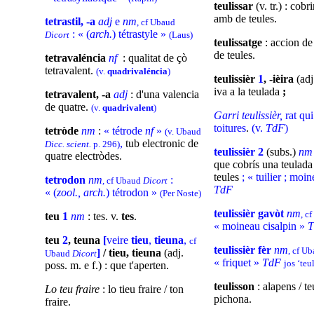
teulissar
(v. tr.) : cob
amb de teules.
tetrastil, -a
adj
e
nm
, cf Ubaud
: « (
arch.
) tétrastyle »
Dicort
(Laus)
teulissatge
: accion de
de teules.
tetravaléncia
nf
: qualitat de çò
tetravalent.
(v.
quadrivaléncia
)
teulissièr
1
, -ièira
(adj.
iva a la teulada
;
tetravalent, -a
adj
: d'una valencia
de quatre.
(v.
quadrivalent
)
Garri teulissièr,
rat qui
toitures
.
(v.
TdF
)
tetròde
nm
:
« tétrode
nf
»
(v. Ubaud
,
tub electronic de
Dicc. scient.
p. 296)
teulissièr 2
(subs.)
n
quatre electròdes.
que cobrís una teulad
teules
; « tuilier ; moi
tetrodon
nm
:
, cf Ubaud
Dicort
TdF
« (
zool., arch.
) tétrodon »
(Per Noste)
teulissièr gavòt
nm
, c
teu
1
nm
: tes. v.
tes
.
« moineau cisalpin »
T
teu
2
, teuna
[
veire
tieu
,
tieuna
,
cf
teulissièr fèr
nm
, cf U
]
/ tieu, tieuna
(adj.
Ubaud
Dicort
« friquet »
TdF
jos ‘teu
poss. m. e f.)
: que t'aperten.
teulisson
: alapens / t
Lo teu fraire
: lo tieu fraire / ton
pichona.
fraire.