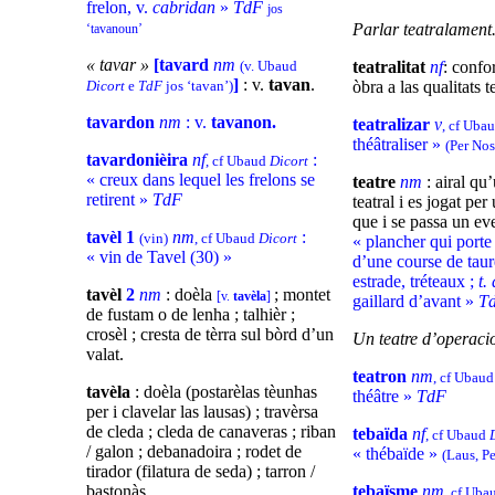
frelon, v.
cabridan
»
TdF
jos
Parlar teatralament
‘tavanoun’
« tavar »
[tavard
nm
(v. Ubaud
teatralitat
nf
: confo
]
: v.
tavan
.
Dicort
e
TdF
jos ‘tavan’)
òbra a las qualitats t
tavardon
nm
: v.
tavanon.
teatralizar
v
, cf Uba
théâtraliser »
(Per Nos
tavardonièira
nf
:
, cf Ubaud
Dicort
« creux dans lequel les frelons se
teatre
nm
: airal qu
retirent »
TdF
teatral i es jogat per 
que i se passa un e
tavèl 1
nm
:
(vin)
, cf Ubaud
Dicort
« plancher qui porte 
« vin de Tavel (30) »
d’une course de tau
estrade, tréteaux ;
t.
tavèl
2
nm
: doèla
; montet
[v.
tavèla
]
gaillard d’avant »
T
de fustam o de lenha ; talhièr ;
crosèl ; cresta de tèrra sul bòrd d’un
Un teatre d’operacio
valat.
teatron
nm
, cf Ubau
tavèla
: doèla (postarèlas tèunhas
théâtre »
TdF
per i clavelar las lausas) ; travèrsa
de cleda ; cleda de canaveras ; riban
tebaïda
nf
, cf Ubaud
/ galon ; debanadoira ; rodet de
« thébaïde »
(Laus, P
tirador (filatura de seda) ; tarron /
bastonàs.
tebaïsme
nm
, cf Ub