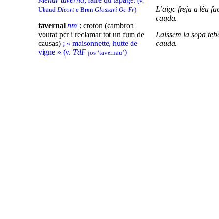
Menar tavèrna
, faire du tapage.
(v.
L’aiga freja a lèu fa
Ubaud
Dicort
e Brun
Glossari Oc-Fr
)
cauda.
tavernal
nm
: croton (cambron
voutat per i reclamar tot un fum de
Laissem la sopa tebe
causas)
; « maisonnette, hutte de
cauda.
vigne » (v.
TdF
)
jos ‘tavernau’