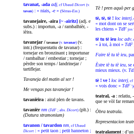
tavanat, -ada
adj
, cf Ubaud
Dicort
(v.
Tè ! pren aquò per g
,
: « niais
-e »
(Sèrras-
Ess
.)
tavan
)
tè, tè, tè !
loc interj
,
tavanejaire, -aira
[~ -airitz]
(adj. e
« mot dont on se ser
subs.) : importun, -a / rambalhièr, -
les chiens »
TdF
jos 
ièira.
tè tu tè ieu
loc adv
,
tavanejar /
(v.
tavanar
(v.
tavanar
)
« à toi, à moi »
TdF
intr.) (frequentatiu de tavanar) :
tornejar en bronzinant
;
importunar
Faire tè tu tè ieu
, pa
/ rambalhar / embestiar ; tornejar ;
pèrdre son temps / landrinejar /
Èstre tè tu tè ieu
, se
tartiflejar.
mieux mieux. (v.
Td
Tavaneja del matin al ser !
tè ! ve !
loc interj
, c
« vois donc »
TdF
‘j
Me vengas pas tavanejar !
teatral, -a
: relatiu, 
tavanièira
: airal plen de tavans.
que se vòl far remarc
tavanièr
nm
(plt.) :
(
TdF
; abs.
Dicort
)
Òbra teatrala.
(Datura stramonium)
Representacion teatr
tavanon /
tavardon
nm
, cf Ubaud
: « petit taon ; petit hanneton ;
Dicort
teatralament
: d’un 