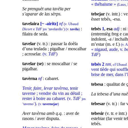
« thébaïsme »
(Laus, 
Se prenguèt una tavèla per
s’aparar de las sèrps.
tebejar
(v. intr.) : v
èsser tebés, -esa.
tavelaira
[~ -airitz]
nf
(v. Ubaud
:
tebés
1
, esa
adj
: ni
Dicort
e
TdF
)
jos ‘tavelarello’
(v.
tavèla
)
filaira de seda.
(entremièg freg e c
indolent, -a / inchalh
tavelar
(v. tr.) : pausar la doèla
m’estar (m. e f.)
(v. A
d’una teulada ; pigalhar / moscalhar
« nigaud, aude, v.
b
; acroselar.
(v.
TdF
)
TdF
)
tavelar (se)
: se moscalhar / se
tebés 2
nm
, cf Ubaud
pigalhar.
vent tiède qui souffl
brise de mer, dans l
tavèrna
nf
: cabaret.
tebesa
: qualitat de 
Tenir, faire, levar tavèrna
, tenir
taverne ; vendre du vin au détail ;
La tebesa d’una nuè
rester à boire au cabaret. (v.
TdF
jos
).
tebesar
(v. tr.) : far
‘taverno’
(v.
tavernejar
)
Aver tavèrna amb q.q.
: aver de
tebesir
(v. tr. e intr.)
rasons / aver disputa.
estebiar (far venir te
tebés.