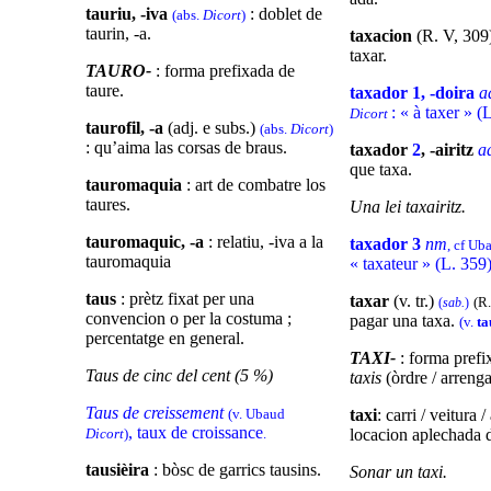
tauriu, -iva
: doblet de
(abs.
Dicort
)
taurin, -a.
taxacion
(R. V, 309)
taxar.
TAURO-
: forma prefixada de
taure.
taxador 1, -doira
a
: « à taxer » (
Dicort
taurofil, -a
(adj. e subs.)
(abs.
Dicort
)
: qu’aima las corsas de braus.
taxador
2
, -airitz
a
que taxa.
tauromaquia
: art de combatre los
taures.
Una lei taxairitz.
tauromaquic, -a
: relatiu, -iva a la
taxador 3
nm
, cf U
tauromaquia
« taxateur » (L. 359
taus
: prètz fixat per una
taxar
(v. tr.)
(R.
(
sab.
)
convencion o per la costuma ;
pagar una taxa.
(v.
ta
percentatge en general.
TAXI-
: forma prefi
Taus de cinc del cent (5 %)
taxis
(òrdre / arreng
Taus de creissement
(v. Ubaud
taxi
: carri / veitura 
, taux de croissance
Dicort
)
.
locacion aplechada d
tausièira
: bòsc de garrics tausins.
Sonar un taxi.