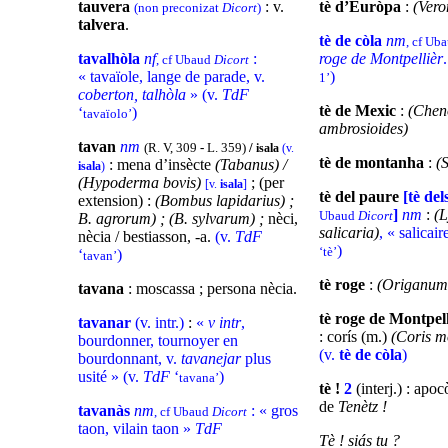
tauvera
: v.
tè d’Euròpa
:
(Vero
(non preconizat
Dicort
)
talvera
.
tè de còla
nm
, cf Ub
tavalhòla
nf
:
roge de Montpellièr
, cf Ubaud
Dicort
« tavaïole, lange de parade, v.
)
1’
coberton, talhòla
» (v.
TdF
tè de Mexic
:
(Chen
‘
)
tavaïolo’
ambrosioides)
tavan
nm
(R. V, 309
-
L. 359)
/
isala
(v.
tè de montanha
:
(
: mena d’insècte
(Tabanus) /
isala
)
(Hypoderma bovis)
; (per
[v.
isala
]
tè del paure
[tè de
extension) :
(Bombus lapidarius) ;
]
nm
:
(
Ubaud
Dicort
B. agrorum) ; (B. sylvarum) ;
nèci,
salicaria)
, « salicair
nècia / bestiasson, -a.
(v.
TdF
)
‘tè’
‘
)
tavan’
tè roge
:
(Origanum 
tavana
: moscassa ; persona nècia.
tè roge de Montpel
tavanar
(v. intr.)
:
«
v intr
,
: corís (m.)
(Coris m
bourdonner, tournoyer en
(v.
tè de còla
)
bourdonnant, v.
tavanejar
plus
usité » (v.
TdF
‘
)
tavana’
tè !
2
(interj.) : apo
de
Tenètz !
tavanàs
nm
: « gros
, cf Ubaud
Dicort
taon, vilain taon »
TdF
Tè ! siás tu ?