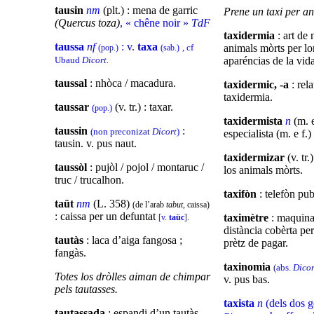
tausin
nm
(plt.) : mena de garric
Prene un taxi per 
(Quercus toza)
, « chêne noir »
TdF
taxidermia
: art de 
taussa
nf
: v.
taxa
, cf
animals mòrts per lor
(pop.)
(sab.)
Ubaud
Dicort.
aparéncias de la vida
taussal
: nhòca / macadura.
taxidermic, -a
: rela
taxidermia.
taussar
(v. tr.) : taxar.
(
)
pop.
taxidermista
n
(m. e
taussin
:
(non preconizat
Dicort
)
especialista (m. e f.
tausin. v. pus naut.
taxidermizar
(v. tr.
taussòl
: pujòl / pojol / montaruc /
los animals mòrts.
truc / trucalhon.
taxifòn
: telefòn pub
taüt
nm
(L. 358)
(de l’arab
tabut
, caissa)
: caissa per un defuntat
taximètre
: maquina
[v.
taüc
]
.
distància cobèrta per
tautàs
: laca d’aiga fangosa ;
prètz de pagar.
fangàs.
taxinomia
(abs.
Dicor
Totes los dròlles aiman de chimpar
v. pus bas.
pels tautasses.
taxista
n
(dels dos g
tautassada
: espandi d’un tautàs.