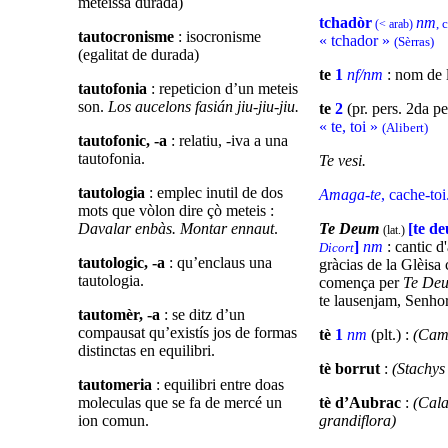
meteissa durada)
tchadòr
nm
, 
(< arab)
tautocronisme
: isocronisme
« tchador »
(Sèrras)
(egalitat de durada)
te
1
nf/nm
: nom de l
tautofonia
: repeticion d’un meteis
son.
Los aucelons fasián jiu-jiu-jiu.
te
2
(pr. pers. 2da per
« te, toi »
(Alibert)
tautofonic, -a
: relatiu, -iva a una
tautofonia.
Te vesi.
tautologia
: emplec inutil de dos
Amaga-te
, cache-toi
mots que vòlon dire çò meteis :
Davalar enbàs. Montar ennaut
.
Te Deum
[te d
(lat.)
]
nm
: cantic d
Dicort
tautologic, -a
: qu’enclaus una
gràcias de la Glèisa 
tautologia.
comença per
Te De
te lausenjam, Senhor
tautomèr, -a
: se ditz d’un
compausat qu’existís jos de formas
tè
1
nm
(plt.) :
(Came
distinctas en equilibri.
tè borrut
:
(Stachys
tautomeria
: equilibri entre doas
moleculas que se fa de mercé un
tè d’Aubrac
:
(Cal
ion comun.
grandiflora)