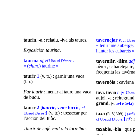
taurin, -a
: relatiu, -iva als taures.
tavernejar
v
, cf Uba
« tenir une
auberge
,
Exposicion
taurina
.
hanter les cabarets 
taurina
nf
:
, cf Ubaud
Dicort
tavernièr, -ièira
ad
« (
chim.
) taurine »
-ièira ; cabaretejaire
frequenta las tavèrna
taurir
1
(v. tr.) : garnir una vaca
(l.p.)
tavernòla
: cavèrna
Far taurir
: menar al taure una vaca
tavi, tàvia
n
(v. Uba
de buòu.
aujòl, -a ; rèiregrand 
grand.
(v.
avi
e
àvia
)
taurir
2
[
taurrir
, veire
torrir
,
cf
]
(v. tr.) : tressecar per
Ubaud
Dicort
taxa
[
(R. V, 309)
(
sab
)
l’accion del fuòc.
.
]
nf
: 
cf Ubaud
Dicort
Taurir de cafè verd o lo torrelhar.
taxable, -bla
: que p
ada.