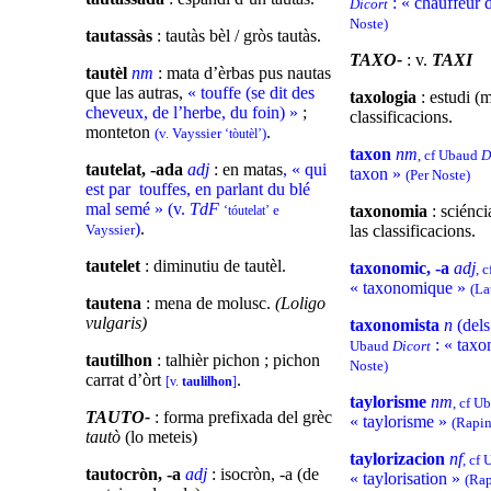
: « chauffeur 
Dicort
Noste)
tautassàs
: tautàs bèl / gròs tautàs.
TAXO-
: v.
TAXI
tautèl
nm
: mata d’èrbas pus nautas
que las autras,
« touffe (se dit des
taxologia
: estudi (m
cheveux, de l’herbe, du foin) »
;
classificacions.
monteton
.
(v. Vayssier
)
‘tòutèl’
taxon
nm
, cf Ubaud
D
tautelat, -ada
adj
: en matas
, « qui
taxon »
(Per Noste)
est par touffes, en parlant du blé
mal semé » (v.
TdF
e
taxonomia
: sciénci
‘tóutelat’
)
.
Vayssier
las classificacions.
tautelet
: diminutiu de tautèl.
taxonomic, -a
adj
, 
« taxonomique »
(La
tautena
: mena de molusc.
(Loligo
vulgaris)
taxonomista
n
(dels
: « taxo
Ubaud
Dicort
tautilhon
: talhièr pichon ; pichon
Noste)
carrat d’òrt
.
[v.
taulilhon
]
taylorisme
nm
, cf U
TAUTO-
: forma prefixada del grèc
« taylorisme »
(Rapin
tautò
(lo meteis)
taylorizacion
nf
, cf
tautocròn, -a
adj
: isocròn, -a (de
« taylorisation »
(Rap