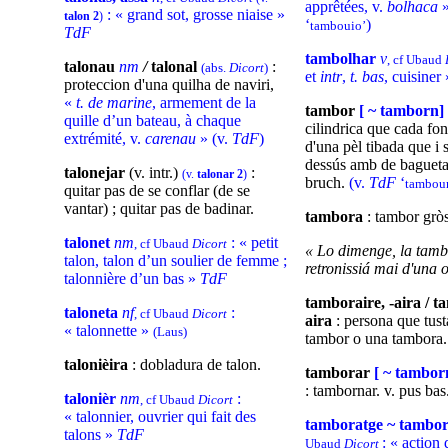
apprêtées, v.
bolhaca
»
: « grand sot, grosse niaise »
talon 2
)
‘
)
tambouio’
TdF
tambolhar
v
, cf Ubaud
talonau
nm
/
talonal
:
(abs.
Dicort
)
et
intr
,
t. bas
, cuisiner
proteccion d'una quilha de naviri,
«
t. de marine
, armement de la
tambor
[ ~ tamborn]
quille d’un bateau, à chaque
cilindrica que cada fon
extrémité, v.
carenau
» (v.
TdF
)
d'una pèl tibada que i s
dessús amb de baguetas
talonejar
(v. intr.)
:
(v.
talonar 2
)
bruch.
(v.
TdF
‘
tambour
quitar pas de se conflar (de se
vantar) ; quitar pas de badinar.
tambora
: tambor gròs
talonet
nm
: « petit
, cf Ubaud
Dicort
« Lo dimenge, la tamb
talon, talon d’un soulier de femme ;
retronissiá mai d'una 
talonnière d’un bas »
TdF
tamboraire, -aira / t
taloneta
nf
:
, cf Ubaud
Dicort
aira
: persona que tust
« talonnette »
(Laus)
tambor o una tambora.
talonièira
: dobladura de talon.
tamborar
[ ~ tambor
: tambornar. v. pus bas
talonièr
nm
:
, cf Ubaud
Dicort
« talonnier, ouvrier qui fait des
tamboratge ~ tambo
talons »
TdF
: « action 
Ubaud
Dicort