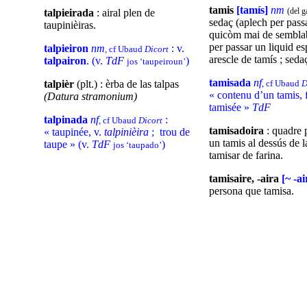
tamis
[tamís]
nm
(del g
talpieirada
: airal plen de
sedaç (aplech per passa
taupinièiras.
quicòm mai de semblabl
per passar un liquid esp
talpieiron
nm
: v.
, cf Ubaud
Dicort
arescle de tamís ; seda
talpairon
. (v.
TdF
)
jos ‘taupeiroun’
tamisada
nf
talpièr
(plt.) : èrba de las talpas
, cf Ubaud
D
« contenu d’un tamis, 
(Datura stramonium)
tamisée »
TdF
talpinada
nf
:
, cf Ubaud
Dicort
tamisadoira
: quadre 
« taupinée, v.
talpinièira
; trou de
un tamis al dessús de l
taupe » (v.
TdF
)
jos ‘taupado’
tamisar de farina.
tamisaire, -aira
[~ -ai
persona que tamisa.