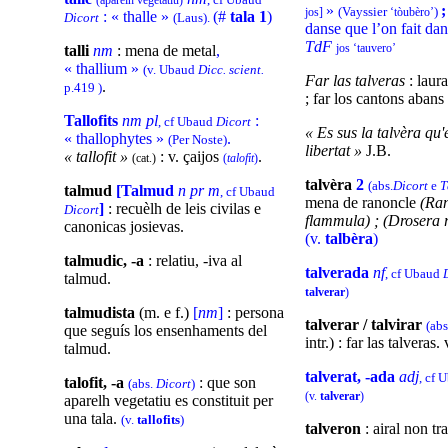
(aparelh vegetatiu)
»
;
(Vayssier
)
jos]
‘tòubèro’
: « thalle »
(#
tala 1
)
Dicort
(Laus).
danse que l’on fait dan
TdF
jos ‘tauvero’
talli
nm
: mena de metal
,
« thallium »
(v. Ubaud
Dicc. scient.
Far las talveras
: laura
.
p.419 )
; far los cantons abans 
Tallofits
nm pl
:
, cf Ubaud
Dicort
« Es sus la talvèra qu'
« thallophytes »
.
(Per Noste)
libertat »
J.B.
« tallofit »
: v. çaijos
.
(cat.)
(
talofit
)
talvèra
2
(abs.
Dicort
e
T
talmud
[Talmud
n pr m
, cf Ubaud
mena de ranoncle
(Ra
]
: recuèlh de leis civilas e
Dicort
flammula) ; (Drosera r
canonicas josievas.
(v.
talbèra
)
talmudic, -a
: relatiu, -iva al
talverada
nf
, cf Ubaud
talmud.
talverar
)
talmudista
(m. e f.)
[
nm
]
: persona
talverar / talvirar
(ab
que seguís los ensenhaments del
intr.) : far las talveras.
talmud.
talverat, -ada
adj
, cf 
talofit, -a
: que son
(abs.
Dicort
)
(v.
talverar
)
aparelh vegetatiu es constituit per
una tala.
(v.
tallofits
)
talveron
: airal non tr