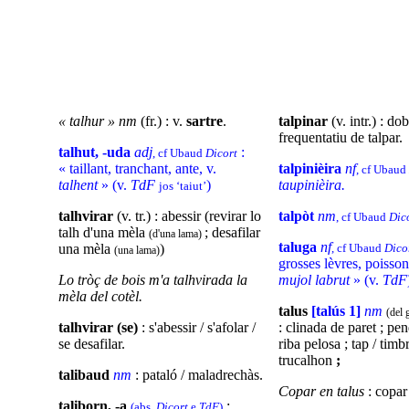
« talhur »
nm
(fr.) : v.
sartre
.
talpinar
(v. intr.) : dob
frequentatiu de talpar.
talhut
, -uda
adj
:
, cf Ubaud
Dicort
« taillant, tranchant, ante, v.
talpinièira
nf
, cf Ubaud
talhent
» (v.
TdF
)
taupinièira.
jos ‘taiut’
talhvirar
(v. tr.) : abessir (revirar lo
talpòt
nm
, cf Ubaud
Dic
talh d'una mèla
; desafilar
(d'una lama)
taluga
nf
una mèla
)
, cf Ubaud
Dico
(una lama)
grosses lèvres, poisson
Lo tròç de bois m'a talhvirada la
mujol labrut
» (v.
TdF
mèla del cotèl.
talus
[talús 1]
nm
(del 
talhvirar (se)
: s'abessir / s'afolar /
: clinada de paret ; pen
se desafilar.
riba pelosa ; tap / timbr
trucalhon
;
talibaud
nm
: pataló / maladrechàs.
Copar en talus
: copar
taliborn, -a
:
(abs.
Dicort
e
TdF
)