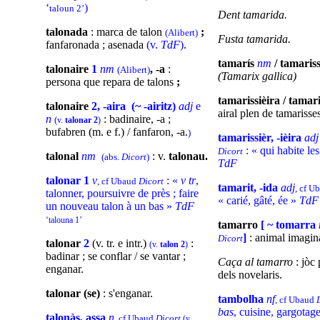
‘
)
taloun 2’
Dent tamarida.
talonada
: marca de talon
;
(Alibert)
Fusta tamarida.
fanfaronada ; asenada
(v.
TdF
)
.
tamarís
nm
/ tamaris
talonaire
1
nm
, -a
:
(Alibert)
(Tamarix gallica)
persona que repara de talons
;
tamarissièira / tamar
talonaire
2, -aira (~ -airitz)
adj
e
airal plen de tamarisse
n
: badinaire, -a ;
(
v.
talonar 2
)
bufabren (m. e f.) / fanfaron, -a.
)
tamarissièr, -ièira
ad
: « qui habite les
Dicort
talonal
nm
: v.
talonau.
(abs.
Dicort
)
TdF
talonar 1
v
: «
v tr
,
, cf Ubaud
Dicort
tamarit, -ida
adj
, cf U
talonner, poursuivre de près ; faire
« carié, gâté, ée »
TdF
un nouveau talon à un bas »
TdF
‘talouna 1’
tamarro
[ ~ tomarra
]
: animal imagina
Dicort
talonar
2
(v. tr. e intr.)
:
(v.
talon 2
)
badinar ; se conflar / se vantar ;
Caça al tamarro
: jòc 
enganar.
dels novelaris.
talonar (se)
: s'enganar.
tambolha
nf
, cf Ubaud
bas
, cuisine, gargotage
talonàs, assa
n
, cf Ubaud
Dicort
(v.