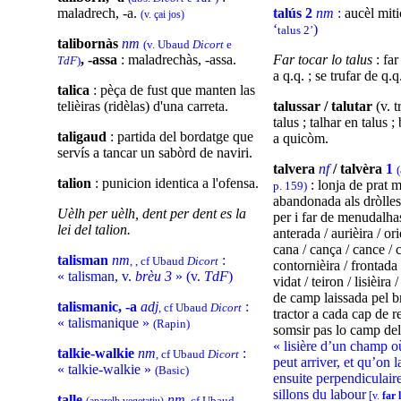
maladrech, -a.
talús 2
nm
:
aucèl miti
(v. çai jos)
‘
)
talus 2’
talibornàs
nm
(v. Ubaud
Dicort
e
, -assa
: maladrechàs, -assa.
Far tocar lo talus
: fa
TdF
)
a q.q. ; se trufar de q.q
talica
: pèça de fust que manten las
telièiras (ridèlas) d'una carreta.
talussar / talutar
(v. tr
talus ; talhar en talus ;
taligaud
: partida del bordatge que
a quicòm.
servís a tancar un sabòrd de naviri.
talvera
nf
/ talvèra
1
talion
: punicion identica a l'ofensa.
: lonja de prat 
p. 159)
abandonada als dròlles 
Uèlh per uèlh, dent per dent es la
per i far de menudalh
lei del talion.
anterada / aurièira / oriè
cana / cança / cance / 
talisman
nm
:
, , cf Ubaud
Dicort
contornièira / frontada 
« talisman, v.
brèu 3
» (v.
TdF
)
vidat / teiron / lisièira /
de camp laissada pel b
talismanic, -a
adj
:
, cf Ubaud
Dicort
tractor a cada cap de r
« talismanique »
(Rapin)
somsir pas lo camp del
« lisière d’un champ où
talkie-walkie
nm
:
, cf Ubaud
Dicort
peut arriver, et qu’on 
« talkie-walkie »
(Basic)
ensuite perpendiculai
sillons du labour
[v.
far 
talle
nm
, cf Ubaud