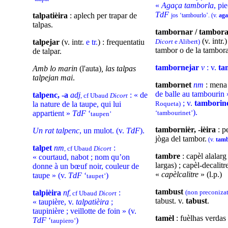
«
Agaça tamborla
, pi
TdF
talpatièira
: aplech per trapar de
jos ‘tambourlo’. (v.
aga
talpas.
tambornar / tambor
(v. intr.)
talpejar
(v. intr.
e tr.
) : frequentatiu
Dicort
e Alibert)
tambor o de la tambora
de talpar.
tambornejar
v
: v.
ta
Amb lo marin
(l'auta)
, las talpas
talpejan mai
.
tambornet
nm
: mena 
de balle au tambourin
talpenc, -a
adj
: « de
, cf Ubaud
Dicort
; v.
tamborin
la nature de la taupe, qui lui
Roqueta)
).
appartient »
TdF
‘
‘tambourinet’
taupen’
tambornièr, -ièira
: p
Un rat talpenc
, un mulot. (v.
TdF
).
jòga del tambor.
(v.
tamb
talpet
nm
:
, cf Ubaud
Dicort
tambre
: capèl alalarg 
« courtaud, nabot ; nom qu’on
largas) ; capèl-decalitre
donne à un bœuf noir, couleur de
«
capèlcalitre
» (l.p.)
taupe » (v.
TdF
‘
)
taupet’
tambust
talpièira
nf
:
(non preconiza
, cf Ubaud
Dicort
tabust. v.
tabust
.
« taupière, v.
talpatièira
;
taupinière ; veillotte de foin » (v.
tamèl
: fuèlhas verdas
TdF
‘
)
taupiero’