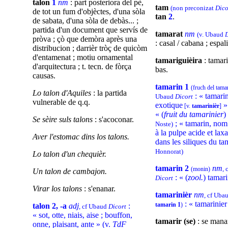
talon
1
nm
: part posteriora del pè,
tam
(non preconizat
Dico
de tot un fum d'objèctes, d'una sòla
tan
2
.
de sabata, d'una sòla de debàs... ;
partida d'un document que servís de
tamarat
nm
(v. Ubaud
pròva ; çò que demòra après una
: casal / cabana ; espali
distribucion ; darrièr tròç de quicòm
d'entamenat ; motiu ornamental
tamariguièira
: tamari
d'arquitectura ; t. tecn. de fòrça
bas.
causas.
tamarin 1
(fruch del tamar
Lo talon d'Aquiles
: la partida
: « tamarin
Ubaud
Dicort
vulnerable de q.q.
exotique
[v.
tamarinièr
]
« (
fruit du tamarinier
)
Se sèire suls talons
: s'acoconar.
; « tamarin, no
Noste)
à la pulpe acide et lax
Aver l'estomac dins los talons.
dans les siliques du ta
Honnorat)
Lo talon d'un chequièr.
tamarin 2
nm
, 
(monin)
Un talon de cambajon.
: « (
zool.
) tamar
Dicort
Virar los talons
: s'enanar.
tamarinièr
nm
, cf Uba
: « tamarinie
tamarin 1
)
talon 2, -a
adj
:
, cf Ubaud
Dicort
« sot, otte, niais, aise ; bouffon,
tamarir (se)
: se manar
onne, plaisant, ante » (v.
TdF