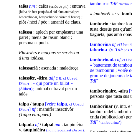
tambour »
TdF
‘tambour
talòs
nm
: calòs
; entrava
(tanòc de plt.)
(bilha de fust penjada al còl d'un animal per
« tamborèl »
: v.
tomb
;
l'encambonar, l'empachar de córrer al brutle
)
piòt / nèci / pèc ; amanèl de claus.
tamborin
: tambor lon
tusta dessús pas qu'a
talòssa
: aplech per emplastrar una
bagueta, pas amb doas
paret ; mena de rasim blanc ;
persona capuda.
tamborina
nf
, cf Ubau
taborina
. (v.
TdF
jos 
Plastrièrs e maçons se servisson
d'una talòssa.
tamborinada
nf
, cf U
« battement de tambou
talossariá
: asenada ; maladreça.
de tambourin ; volée d
groupe de joueurs de 
talossièr, -ièira
adj
e
n
, cf Ubaud
TdF
:
« qui porte un billot »
Dicort
animal entravat per un
(Alibert) ;
tamborinaire, -aira
[
talòs.
persona que tusta sus 
talpa / taupa
[
veire
talpa
,
cf Ubaud
tamborinar
(v. intr. e 
]
nf
: mamifèr insectivòr
Dicort
tambor o del tamborin 
(Talpa europaea)
crida (publicacion) per 
TdF
‘
)
tambourina’
talpada
nf
/ talpal
nm
: taupinièira.
v.
taupinièira
.
(non preconizat
Dicort
)