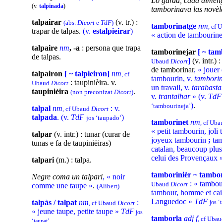
Lo garda, cada dimen
(v.
talpinada
)
tamborinava las novèl
talpairar
(v. tr.) :
(abs.
Dicort
e
TdF
)
tamborinatge
nm
, cf
trapar de talpas.
(v.
estalpieirar
)
« action de tambourine
talpaire
nm
, -a
: persona que trapa
tamborinejar
[ ~ ta
de talpas.
]
(v. intr.) 
Ubaud
Dicort
de tamborinar
, « jouer
talpairon
[ ~ talpieiron]
nm
, cf
tambourin, v.
tambori
: taupinièira. v.
Ubaud
Dicort
un travail, v.
tarabasta
taupinièira
.
(non preconizat
Dicort
)
v.
trantalhar
» (v.
Td
)
.
‘tambourineja’
talpal
nm
: v.
, cf Ubaud
Dicort
talpada
. (v.
TdF
)
jos ‘taupado’
tamborinet
nm
, cf Ub
« petit tambourin, joli
talpar
(v. intr.) : tunar (curar de
joyeux tambourin
;
tam
tunas e fa de taupinièiras)
catalan, beaucoup plus
celui des Provençaux
talpari
(m.) : talpa.
tamborinièr ~ tambo
Negre coma un talpari
, « noir
: « tambou
Ubaud
Dicort
comme une taupe »
.
(Alibert)
tambour, homme et cai
Languedoc »
TdF
talpàs /
talpat
nm
:
jos ‘
, cf Ubaud
Dicort
« jeune taupe, petite taupe »
TdF
jos
tamborla
adj f
, cf Uba
‘taupat’