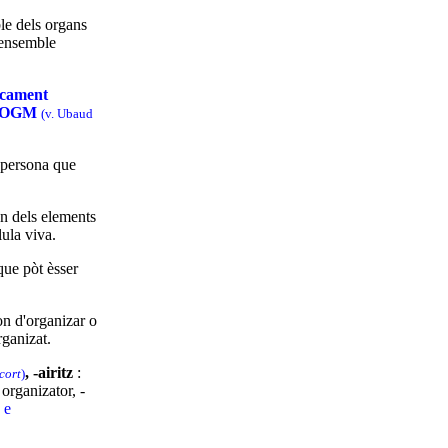
le dels organs
t ensemble
icament
OGM
(v. Ubaud
: persona que
n dels elements
lula viva.
que pòt èsser
on d'organizar o
rganizat.
, -airitz
:
cort
)
: organizator, -
e