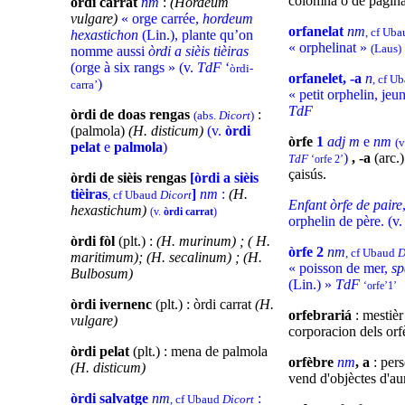
colomna o de pagina
òrdi carrat
nm
:
(Hordeum
vulgare)
« orge carrée,
hordeum
orfanelat
nm
, cf Ub
hexastichon
(Lin.), plante qu’on
« orphelinat »
(Laus)
nomme aussi
òrdi a sièis tièiras
(orge à six rangs » (v.
TdF
‘
òrdi-
orfanelet, -a
n
, cf U
)
carra’
« petit orphelin, jeu
TdF
òrdi de doas rengas
:
(abs.
Dicort
)
(palmola)
(H. disticum)
(v.
òrdi
òrfe
1
adj m
e
nm
(
pelat
e
palmola
)
)
, -a
(arc.)
TdF
‘orfe 2’
çaisús.
òrdi de sièis rengas
[òrdi a sièis
tièiras
]
nm
:
(H.
, cf Ubaud
Dicort
Enfant òrfe de paire
hexastichum)
(v.
òrdi
carrat
)
orphelin de père.
(v
òrdi fòl
(plt.) :
(H. murinum) ; ( H.
òrfe 2
nm
, cf Ubaud
D
maritimum);
(H. secalinum) ; (H.
« poisson de mer,
sp
Bulbosum)
(Lin.) »
TdF
‘orfe’1’
òrdi ivernenc
(plt.) : òrdi carrat
(H.
orfebrariá
: mestièr
vulgare)
corporacion dels orf
òrdi pelat
(plt.) : mena de palmola
orfèbre
nm
, a
: per
(H. disticum)
vend d'objèctes d'aur
òrdi salvatge
nm
:
, cf Ubaud
Dicort