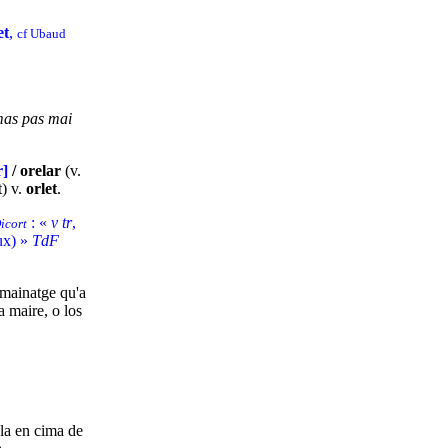
et
,
cf Ubaud
mas pas mai
r]
/ orelar
(v.
t) v.
orlet
.
: «
v tr
,
icort
ux) »
TdF
 mainatge qu'a
a maire, o los
ola en cima de