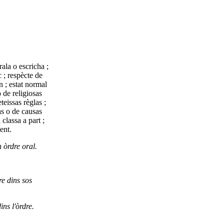
ala o escricha ;
 ; respècte de
on ; estat normal
o de religiosas
eissas règlas ;
s o de causas
lassa a part ;
ment.
n òrdre oral.
e dins sos
ins l'òrdre.