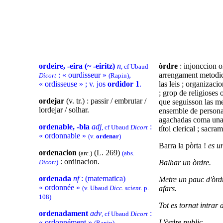
ordeire, -eira (~ -eiritz)
n
òrdre
: injonccion or
, cf Ubaud
: « ourdisseur »
,
arrengament metodic
Dicort
(Rapin)
« ordisseuse » ; v. jos
ordidor 1
.
las leis ; organizaci
; grop de religioses 
ordejar
(v. tr.) : passir / embrutar /
que seguisson las met
lordejar / solhar.
ensemble de persona
agachadas coma una c
ordenable, -bla
adj
:
, cf Ubaud
Dicort
títol clerical ; sacra
« ordonnable »
(v.
ordenar
)
Barra la pòrta !
es u
ordenacion
(L. 269)
(arc.)
(abs.
: ordinacion.
Dicort
)
Balhar un òrdre.
ordenada
nf
: (matematica)
Metre un pauc d'òrdr
« ordonnée »
(v. Ubaud
Dicc. scient.
p.
afars.
108)
Tot es tornat intrar d
ordenadament
adv
:
, cf Ubaud
Dicort
« ordonnément »
L'òrdre public.
(Rapin)