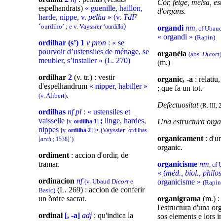
Còr, fetge, mèlsa, e
espelhandrats)
« guenille, haillon,
d'organs.
harde, nippe, v.
pelha
»
(v.
TdF
‘
)
ourdiho’ ; e v. Vayssier ‘
ourdillo
organdi
nm
, cf Uba
« organdi »
(Rapin)
ordilhar (s’) 1
v pron
: « se
pourvoir d’ustensiles de ménage, se
organèla
(abs.
Dicort
meubler, s’installer » (L. 270)
(m.)
ordilhar
2
(v. tr.) : vestir
organic, -a
: relatiu
d'espelhandrum
« nipper, habiller »
; que fa un tot.
.
(v. Alibert)
Defectuositat
(R. III,
ordilhas
nf pl
: « ustensiles et
vaisselle
;
linge, hardes,
Una estructura orga
[v.
ordilha 1
]
nippes
»
(Vayssier
[v.
ordilha 2
]
‘ordilhas
organicament
: d'u
)
[
arch
; 1538]’
organic.
ordiment
: accion d'ordir, de
tramar.
organicisme
nm
, cf
« (
méd., biol., philos
ordinacion
nf
(v. Ubaud
Dicort
e
organicisme »
(Rapin
(L. 269) : accion de conferir
Basic)
un òrdre sacrat.
organigrama
(m.) :
l'estructura d'una o
ordinal
[, -a]
adj
: qu'indica la
sos elements e lors i