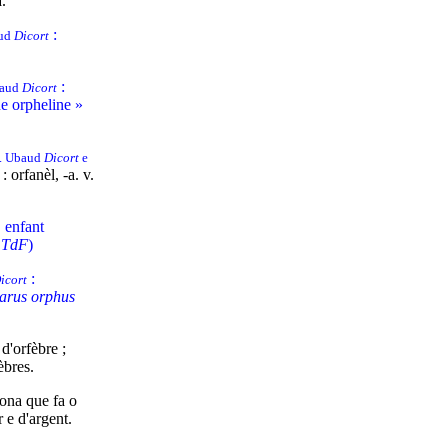
.
:
aud
Dicort
:
baud
Dicort
ne orpheline »
v. Ubaud
Dicort
e
 : orfanèl, -a. v.
, enfant
.
TdF
)
:
icort
arus orphus
 d'orfèbre ;
èbres.
sona que fa o
 e d'argent.