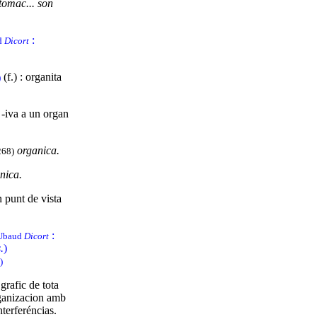
stomac... son
:
ud
Dicort
(f.) : organita
)
, -iva a un organ
organica.
 268)
nica.
n punt de vista
:
 Ubaud
Dicort
.
)
)
 grafic de tota
rganizacion amb
nterferéncias.