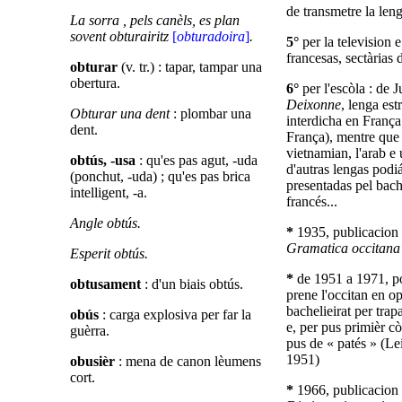
de transmetre la leng
La sorra , pels canèls, es plan
sovent obturairitz
[
obturadoira
]
.
5°
per la television e
francesas, sectàrias d
obturar
(v. tr.) : tapar, tampar una
obertura.
6°
per l'escòla : de J
Deixonne
, lenga est
Obturar una dent
: plombar una
interdicha en França
dent.
França), mentre que 
vietnamian, l'arab e
obtús, -usa
: qu'es pas agut, -uda
d'autras lengas podi
(ponchut, -uda) ; qu'es pas brica
presentadas pel bache
intelligent, -a.
francés...
Angle obtús.
*
1935, publicacion 
Gramatica occitan
Esperit obtús.
*
de 1951 a 1971, pos
obtusament
: d'un biais obtús.
prene l'occitan en o
bachelieirat per tra
obús
: carga explosiva per far la
e, per pus primièr cò
guèrra.
pus de « patés » (Le
1951)
obusièr
: mena de canon lèumens
cort.
*
1966, publicacion 