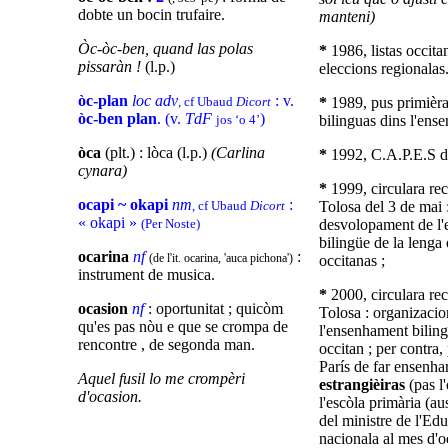
dobte un bocin trufaire.
manteni)
Òc-òc-ben, quand las polas
*
1986, listas occita
pissaràn !
(l.p.)
eleccions regionalas
òc-plan
loc adv
: v.
, cf Ubaud
Dicort
*
1989, pus primièra
òc-ben plan
. (v.
TdF
)
jos ‘o 4’
bilinguas dins l'ens
òca
(plt.) : lòca (l.p.)
(Carlina
*
1992, C.A.P.E.S d'
cynara)
*
1999, circulara rec
ocapi ~ okapi
nm
:
, cf Ubaud
Dicort
Tolosa del 3 de mai 
« okapi »
(Per Noste)
desvolopament de l
bilingüe de la lenga 
ocarina
nf
:
(de l'it. ocarina,
'
auca pichona
'
)
occitanas ;
instrument de musica.
*
2000, circulara rec
ocasion
nf
: oportunitat ; quicòm
Tolosa : organizacio
qu'es pas nòu e que se crompa de
l'ensenhament biling
rencontre , de segonda man.
occitan ; per contra,
París de far ensenha
Aquel fusil lo me crompèri
estrangièiras
(pas l
d'ocasion.
l'escòla primària (au
del ministre de l'Ed
nacionala al mes d'o