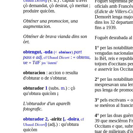
]
(v. tr.) : capitar d'aver
Ubaud
Dicort
Foguèt suprimida pe
çò demandat, çò desirat, çò meritat ;
oficials amb Francés
produire quicòm.
(
Edicte de Villers-Co
Demorèt lenga major
Obténer una promocion, una
dins los 32 departam
augmentacion.
fins a 1939.
Obténer de brava vianda dins son
Foguèt desrabada al 
òrt.
1°
per las notabilitat
obtengut, -uda
part
(<
obténer
)
vengudas nacionalas
pass
e
adj
: « obtenu,
, cf Ubaud
Dicort
lo Bèl, reis e republ
ue »
TdF
jos ‘óuteni’
totjorn d'occitans pe
e asservir los Occita
obturacion
: accion o resulta
d'obturar o de s'obturar.
2°
per las notabilitat
mespresavan una len
obturador
1
(subs.
m.
) : çò
pus lenga de promoci
qu'obtura quicòm
;
3°
pels escrivans « o
L'obturador d'un aparelh
se metèron al franci
fotografic.
4°
per las doas guèr
obturador 2
, -airitz
[, -doira
, cf
39 que mesclèron Fr
]
(adj.) : qu'obtura
Ubaud
Dicort
Occitans e que, subr
quicòm
tuar de milieirats d