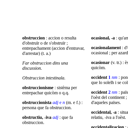
obstruccion
: accion o resulta
ocasional, -a
: qu'a
d'obstruïr
o de s'obstruïr ;
ocasionalament
: d'
entrepachament (accion d'entravar,
ocasional ; per azard
d'arrestar) (t. a.)
ocasionar
(v. tr.) : 
Far obstruccion dins una
quicòm.
discussion.
occident
1
nm
: pone
Obstruccion intestinala.
que lo solelh i se co
obstruccionisme
: sistèma per
occident
2
nm
: paï
entrepachar quicòm o q.q.
l'oèst del continent ;
obstruccionista
adj
e
n
(m. e f.) :
d'aqueles païses.
persona que fa obstruccion.
occidental, -a
: situa
obstructiu, -iva
adj
: que fa
relatiu, -iva a l'oèst.
obstruccion.
occidentalizacion
: 