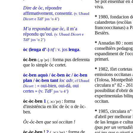
Se pòt ensenhar en 
viva.
Dire de òc
, répondre
affirmativement, consentir.
(v. Ubaud
*
1980, fondacion de
Dicort
e
TdF
jos ‘o 4’)
calandretas (escòlas
francooccitanas) a P
M’a respondut que òc
, il m’a
Besièrs.
répondu qu’oui.
(v. Ubaud
Dicort
e
TdF
jos ‘o 2’)
*
Annadas 80 : nomi
conselhièrs pedagogi
òc (lenga d’-)
nf
: v. jos
lenga
.
espandiment de l'occ
primari.
òc-ben
: forma pus deferenta
(,ɔp 'pe)
que lo simple òc cortet.
*
1982, fòrt cortetas 
emissions occitanas a
òc-ben aquò / òc-ben òc / òc-ben
(Tolosa, Montpelhièr
plan / òc-ben tant
loc adv
, cf Ubaud
circulara n° 82 - 261
: « oui-bien, oui-dà, oui
Dicort
possibilitat d'obrir d
certes » (v.
TdF
)
jos ‘o 4’
experimentalas bilin
òc-òc-ben
1
: forma
occitan.
)
(, ɔcɔ 'pe
d'insisténcia en lòc de òc o de òc-
*
1985, circulara n° 
ben.
d'abril per melhorar 
Òc-òc-ben que soi occitan !
de las lengas e cultu
(pas per un vertadi
òc-òc-ben !
2
: forma de
(, ɔcɔ 'pe)
soi ieu que o ajusti 