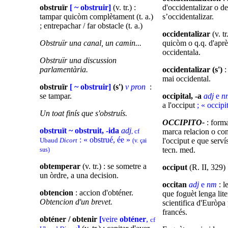
obstruïr
[ ~ obstruir]
(v. tr.) :
d'occidentalizar o de
tampar quicòm complètament (t. a.)
s’occidentalizar.
; entrepachar / far obstacle (t. a.)
occidentalizar
(v. tr
Obstruïr una canal, un camin...
quicòm o q.q. d'après
occidentala.
Obstruïr una discussion
parlamentària.
occidentalizar (s')
:
mai occidental.
obstruïr
[ ~ obstruir]
(s')
v pron
:
se tampar.
occipital, -a
adj
e
n
a l'occiput
; « occipi
Un toat finís que s'obstruís.
OCCIPITO-
: form
obstruït ~ obstruit, -ida
adj
, cf
marca relacion o c
: « obstrué, ée »
Ubaud
Dicort
l'occiput e que serví
(v. çai
tecn. med.
sus)
obtemperar
(v. tr.) : se sometre a
occiput
(R. II, 329) 
un òrdre, a una decision.
occitan
adj
e
nm
: l
obtencion
: accion d'obténer.
que foguèt lenga lite
Obtencion d'un brevet.
scientifica d'Euròpa
francés.
obténer / obtenir
[
veire
obténer
,
cf