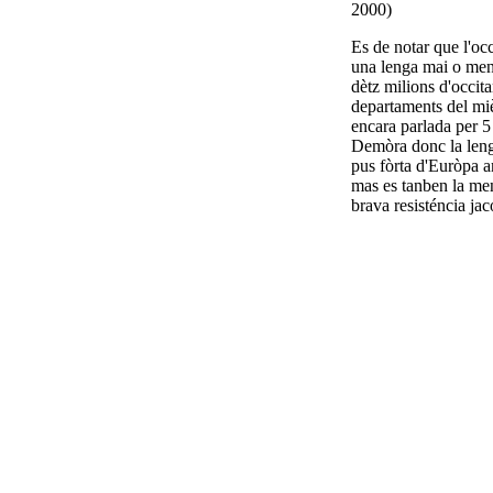
2000)
Es de notar que l'oc
una lenga mai o me
dètz milions d'occit
departaments del mi
encara parlada per 5
Demòra donc la leng
pus fòrta d'Euròpa a
mas es tanben la me
brava resisténcia jac