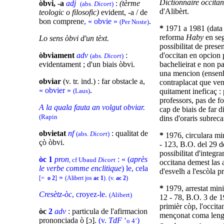
Dictionnaire occitan
òbvi, -a
adj
:
(tèrme
(abs.
Dicort
)
d'Alibèrt.
teologic o filosofic)
evident, -a / de
bon comprene
, « obvie »
.
(Per Noste)
*
1971 a 1981 (data 
reforma
Haby
en se
Lo sens òbvi d'un tèxt.
possibilitat de prese
òbviament
adv
:
d'occitan en opcion p
(abs.
Dicort
)
evidentament ; d'un biais òbvi.
bachelieirat e non p
una mencion (ensen
obviar
(v. tr. ind.) : far obstacle a,
contraplacat que ven
« obvier »
.
(Laus)
quitament ineficaç :
professors, pas de f
A la quala fauta an volgut obviar.
cap de biais de far di
(Rapin
dins d'oraris subreca
obvietat
nf
: qualitat de
(abs.
Dicort
)
*
1976, circulara min
çò òbvi.
- 123, B.O. del 29 d
possibilitat d'integra
òc 1
pron
: « (
après
, cf Ubaud
Dicort
occitana demest las a
le verbe comme
enclitique
) le, cela
d'esvelh a l'escòla p
»
.
)
[=
o 2
]
(Alibert jos
ac 1
)
(v.
ac 2
*
1979, arrestat minis
Cresètz-òc
, croyez-le.
(Alibert)
12 - 78, B.O. 3 de 1
primièr còp, l'occita
òc
2
adv
: particula de l'afirmacion
mençonat coma lenga
prononciada ò [ɔ].
(v.
TdF
‘
)
o 4’