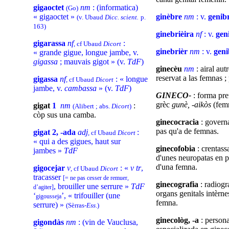
gigaoctet
nm
: (informatica)
(Go)
« gigaoctet »
ginèbre
nm
: v.
genib
(v. Ubaud
Dicc. scient.
p.
163)
ginebrièira
nf
: v.
gen
gigarassa
nf
:
, cf Ubaud
Dicort
ginebrièr
nm
: v.
geni
« grande gigue, longue jambe, v.
gigassa
; mauvais gigot » (v.
TdF
)
ginecèu
nm
: airal aut
reservat a las femnas ; p
gigassa
nf
: « longue
, cf Ubaud
Dicort
jambe, v.
cambassa
» (v.
TdF
)
GINECO-
: forma pre
grèc
gunè, -aikòs
(fem
gigat
1
nm
:
(Alibert ; abs.
Dicort
)
còp sus una camba.
ginecocracia
: governa
pas qu'a de femnas.
gigat 2, -ada
adj
:
, cf Ubaud
Dicort
« qui a des gigues, haut sur
ginecofobia
: crentass
jambes »
TdF
d'unes neuropatas en p
d'una femna.
gigocejar
v
: «
v tr
,
, cf Ubaud
Dicort
tracasser
[= ne pas cesser de remuer,
ginecografia
: radiogr
, brouiller une serrure »
TdF
d’agiter]
organs genitals intèrne
‘
’, « trifouiller (une
gigousseja
femna.
serrure) »
(Sèrras-
Ess
.)
ginecològ, -a
: person
gigondàs
nm
: (vin de Vauclusa,