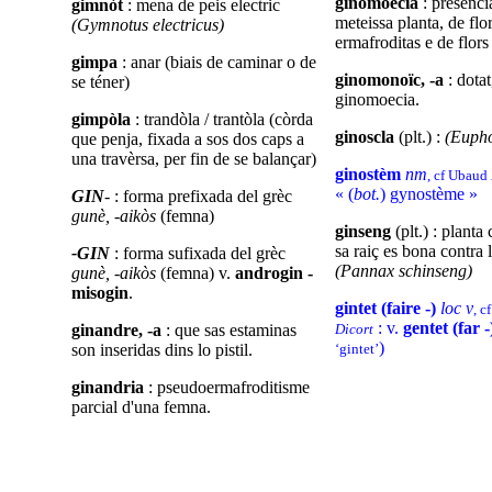
ginomoecia
: preséncia
gimnòt
: mena de peis electric
meteissa planta, de flo
(Gymnotus electricus)
ermafroditas e de flor
gimpa
: anar (biais de caminar o de
ginomonoïc, -a
: dota
se téner)
ginomoecia.
gimpòla
: trandòla / trantòla (còrda
ginoscla
(plt.) :
(Eupho
que penja, fixada a sos dos caps a
una travèrsa, per fin de se balançar)
ginostèm
nm
, cf Ubaud
« (
bot.
) gynostème »
GIN
- : forma prefixada del grèc
gunè, -aikòs
(femna)
ginseng
(plt.) : planta
sa raiç es bona contra l
-GIN
: forma sufixada del grèc
(Pannax schinseng)
gunè, -aikòs
(femna)
v.
androgin -
misogin
.
gintet (faire -)
loc v
, c
: v.
gentet (far -
ginandre, -a
: que sas estaminas
Dicort
)
son inseridas dins lo pistil.
‘gintet’
ginandria
: pseudoermafroditisme
parcial d'una femna.