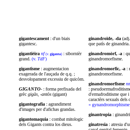
gigantescament
: d'un biais
ginandroïde, -da
(adj.
gigantesc
.
que
patís
de ginandria.
gigantièira
nf
: sibornièr
ginandromòrf
, -a
: q
(v.
giganta
)
grand.
(v.
TdF
)
ginandromorfisme.
gigantisme
: augmentacion
ginandromorfic, -a
: 
exagerada de l'auçada de q.q. ;
ginandromorfisme.
desvolopament excessiu de quicòm.
ginandromorfisme
n
GIGANTO-
: forma prefixada del
: pseudoermafroditisme
grèc
gigàs, -antòs
(gigant)
d'ermafroditisme que i 
caractèrs sexuals dels 
gigantografia
: agrandiment
« gynandromorphisme
d'images per d'afichas grandas.
ginantropia
: ginandri
gigantomaquia
: combat mitologic
dels Gigants contra los dieus.
ginatresia
: atresia d'
canal genital femenin.