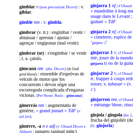
ginjarra 1
nf
, cf Ubaud
gimblar
v
: v.
(non preconizat
Dicort
)
« mandoline à long m
giblar
.
usage dans le Levant ;
guitare »
TdF
gimble
nm
: v.
gimbla
.
ginjarra 2
nf
gimbrar
(v. tr.) : engimbar / vestir /
, cf Ubaud
« cimeterre, espèce de
abiaissar / aprestar / ajustar /
‘
’
agençar / engiponar (mal vestir)
ginjarro
2
ginjarrar 1
v
gimbrar (se)
: s'engimbar / se vestir
, cf Ubau
intr
, jouer de la mand
; t. a. çaisús.
ou de la guit
ginjarra 1
]
gimcanà
nm
(abs.
Dicort
)
(de l'indí
ginjarrar 2
v
: ensemble d'espròvas de
, cf Ubau
gend khanà
)
tr
, frapper à coups red
veïculs de motor que los
rosser, v.
tabasar
» (v.
concurrents i devon sègre una
)
escorreguda complicada d'enganas
2’
viciosas.
[Per Noste, Basic :
gimcana
]
ginjarron
nm
, cf Ubau
« mésange bleue, oise
gimerràs
nm
: augmentatiu de
gimèrre
, « grand jumart »
TdF
(v.
ginjola / gingola
(
los
2
.
çai jos)
frucha del ginjolièr (de
(v.
ginjorla
)
gimèrre, -a
n
e
adj
(v. Ubaud
Dicort
e
: tamarro (animal mitic)
Alibert)