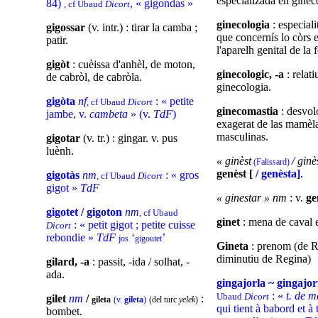
especializada en ginec
84)
, « gigondas »
, cf Ubaud
Dicort
ginecologia
: especial
gigossar
(v. intr.) : tirar la camba ;
que concernís lo còrs 
patir.
l'aparelh genital de la
gigòt
: cuèissa d'anhèl, de moton,
ginecologic, -a
: relati
de cabròl, de cabròla.
ginecologia.
gigòta
nf
: « petite
, cf Ubaud
Dicort
ginecomastia
: desvo
jambe, v.
cambeta
» (v.
TdF
)
exagerat de las mamèl
masculinas.
gigotar
(v. tr.) : gingar. v. pus
luènh.
« ginèst
/ ginè
(Falissard)
genèst [
/ genèsta]
.
gigotàs
nm
: « gros
, cf Ubaud
Dicort
gigot »
TdF
« ginestar » nm
: v.
ge
gigotet / gigoton
nm
, cf Ubaud
ginet
: mena de caval 
: « petit gigot ; petite cuisse
Dicort
rebondie »
TdF
‘
’
jos
gigoutet
Gineta
: prenom (de R
diminutiu de Regina)
gilard, -a
: passit, -ida / solhat, -
ada.
gingajorla ~ gingajo
: «
t. de m
Ubaud
Dicort
gilet
nm
/
:
gileta
(v.
gileta
)
(del turc
yelek
)
qui tient à babord et à 
bombet.