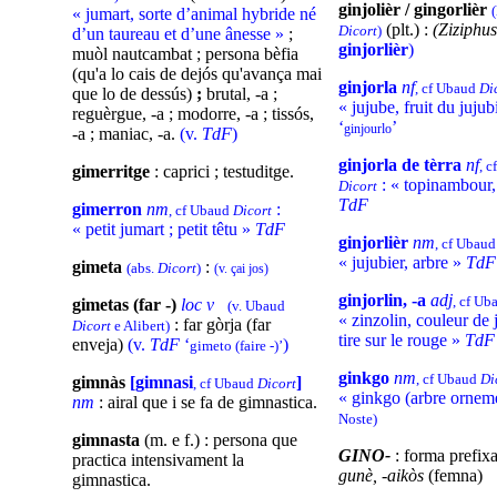
ginjolièr / gingorlièr
(
« jumart, sorte d’animal hybride né
(plt.) :
(Ziziphus
Dicort
)
d’un taureau et d’une ânesse »
;
ginjorlièr
)
muòl nautcambat ; persona bèfia
(qu'a lo cais de dejós qu'avança mai
ginjorla
nf
, cf Ubaud
Di
que lo de dessús)
;
brutal, -a ;
« jujube, fruit du juju
reguèrgue, -a ; modorre, -a ; tissós,
‘
’
ginjourlo
-a ; maniac, -a.
(v.
TdF
)
ginjorla de tèrra
nf
, 
gimerritge
: caprici ; testuditge.
: « topinambour,
Dicort
TdF
gimerron
nm
:
, cf Ubaud
Dicort
« petit jumart ; petit têtu »
TdF
ginjorlièr
nm
, cf Ubau
« jujubier, arbre »
Td
gimeta
:
(abs.
Dicort
)
(v. çai jos)
ginjorlin, -a
adj
, cf U
gimetas
(far -)
loc v
(v. Ubaud
« zinzolin, couleur de 
: far gòrja (far
Dicort
e Alibert)
tire sur le rouge »
Td
enveja)
(v.
TdF
‘
)
gimeto (faire -)’
ginkgo
nm
, cf Ubaud
Di
gimnàs
[gimnasi
]
, cf Ubaud
Dicort
« ginkgo (arbre ornem
nm
: airal que i se fa de gimnastica.
Noste)
gimnasta
(m. e f.) : persona que
GINO-
: forma prefix
practica intensivament la
gunè, -aikòs
(femna)
gimnastica.