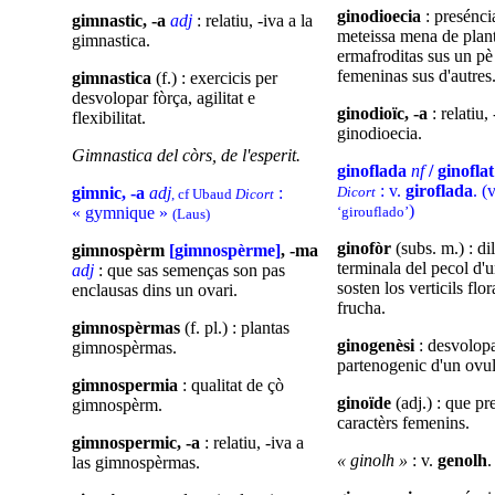
ginodioecia
: preséncia
gimnastic, -a
adj
: relatiu, -iva a la
meteissa mena de plant
gimnastica.
ermafroditas sus un pè 
femeninas sus d'autres
gimnastica
(f.) : exercicis per
desvolopar fòrça, agilitat e
ginodioïc, -a
: relatiu, 
flexibilitat.
ginodioecia.
Gimnastica del còrs, de l'esperit.
ginoflada
nf
/ ginofla
: v.
giroflada
. (
gimnic, -a
adj
:
Dicort
, cf Ubaud
Dicort
)
« gymnique »
‘girouflado’
(Laus)
ginofòr
(subs. m.) : di
gimnospèrm
[gimnospèrme]
, -ma
terminala del pecol d'u
adj
: que sas semenças son pas
sosten los verticils flor
enclausas dins un ovari.
frucha.
gimnospèrmas
(f. pl.) : plantas
ginogenèsi
: desvolop
gimnospèrmas.
partenogenic d'un ovul
gimnospermia
: qualitat de çò
ginoïde
(adj.) : que pr
gimnospèrm.
caractèrs femenins.
gimnospermic, -a
: relatiu, -iva a
« ginolh »
: v.
genolh
.
las gimnospèrmas.