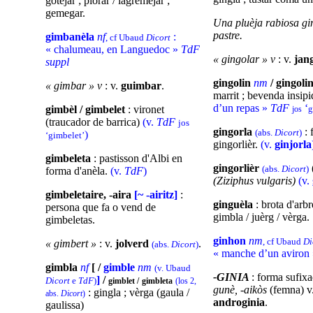
gotejar ; plorar / lagremejar ;
gemegar.
Una pluèja rabiosa gi
pastre.
gimbanèla
nf
:
, cf Ubaud
Dicort
« chalumeau, en Languedoc »
TdF
« gingolar » v
: v.
jan
suppl
gingolin
nm
/ gingoli
« gimbar » v
: v.
guimbar
.
marrit ; bevenda insip
d’un repas
»
TdF
‘
gimbèl / gimbelet
: vironet
jos
g
(traucador de barrica)
(v.
TdF
jos
gingorla
: 
(abs.
Dicort
)
)
‘gimbelet’
gingorlièr.
(v.
ginjorla
gimbeleta
: pastisson d'Albi en
gingorlièr
(abs.
Dicort
)
forma d'anèla.
(v.
TdF
)
(Ziziphus vulgaris)
(v.
gimbeletaire, -aira
[~ -airitz]
:
ginguèla
: brota d'arbr
persona que fa o vend de
gimbla / juèrg / vèrga.
gimbeletas.
ginhon
nm
, cf Ubaud
Di
« gimbert »
: v.
jolverd
.
(abs.
Dicort
)
« manche d’un aviron
gimbla
nf
[ /
gimble
nm
(v. Ubaud
-GINIA
: forma sufixa
]
/
Dicort
e
TdF
)
gimblet /
gimbleta
(los 2,
gunè, -aikòs
(femna) v
: gingla ; vèrga (gaula /
abs.
Dicort
)
androginia
.
gaulissa)