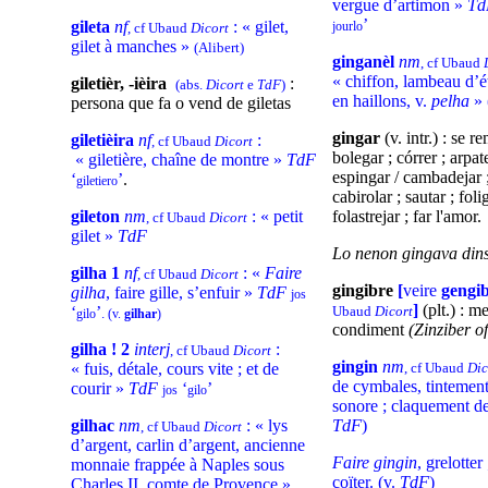
vergue d’artimon »
T
’
gileta
nf
: « gilet,
jourlo
, cf Ubaud
Dicort
gilet à manches »
(Alibert)
ginganèl
nm
, cf Ubaud
« chiffon, lambeau d’
giletièr, -ièira
:
(abs.
Dicort
e
TdF
)
en haillons, v.
pelha
» 
persona que fa o vend de giletas
gingar
(v. intr.) : se r
giletièira
nf
:
, cf Ubaud
Dicort
bolegar ; córrer ; arpate
« giletière, chaîne de montre »
TdF
espingar / cambadejar ;
‘
’
.
giletiero
cabirolar ; sautar ; foli
gileton
nm
: « petit
folastrejar ; far l'amor.
, cf Ubaud
Dicort
gilet »
TdF
Lo nenon gingava dins
gilha 1
nf
: «
Faire
, cf Ubaud
Dicort
gingibre
[
veire
gengi
gilha
, faire gille, s’enfuir »
TdF
jos
]
(plt.) : m
‘
’
Ubaud
Dicort
.
gilo
(v.
gilhar
)
condiment
(Zinziber of
gilha ! 2
interj
:
, cf Ubaud
Dicort
gingin
nm
« fuis, détale, cours vite ; et de
, cf Ubaud
Dic
de cymbales, tintemen
courir »
TdF
‘
’
jos
gilo
sonore ; claquement de
gilhac
nm
: « lys
TdF
)
, cf Ubaud
Dicort
d’argent, carlin d’argent, ancienne
Faire gingin
, grelotter
monnaie frappée à Naples sous
coïter. (v.
TdF
)
Charles II, comte de Provence »