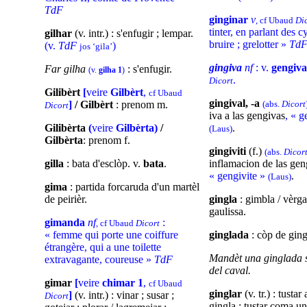
TdF
ginginar
v
, cf Ubaud
Di
tinter, en parlant des 
gilhar
(v. intr.) : s'enfugir ; lempar.
bruire ; grelotter »
Td
(v.
TdF
)
jos ‘gila’
gingiva
nf
: v.
gengiva
Far gilha
: s'enfugir.
(v.
gilha 1
)
.
Dicort
Gilibèrt
[
veire
Gilbèrt
,
cf Ubaud
gingival, -a
]
/ Gilbèrt
: prenom m.
(abs.
Dicort
Dicort
iva a las gengivas
, « g
Gilibèrta
(
veire
Gilbèrta)
/
.
(Laus)
Gilbèrta
: prenom f.
gingiviti
(f.)
(abs.
Dicor
gilla
: bata d'esclòp. v.
bata
.
inflamacion de las gen
« gengivite »
.
(Laus)
gima
: partida forcaruda d'un martèl
de peirièr.
gingla
: gimbla / vèrga 
gaulissa.
gimanda
nf
:
, cf Ubaud
Dicort
« femme qui porte une coiffure
ginglada
: còp de ging
étrangère, qui a une toilette
Mandèt una ginglada s
extravagante, coureuse »
TdF
del caval.
gimar
[
veire
chimar 1
,
cf Ubaud
ginglar
(v. tr.) : tusta
]
(v. intr.) : vinar ; susar ;
Dicort
gingla ; tustar coma un