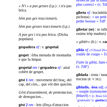
desséché par la matu
plus correct » (v.
Td
« N'i » a pas gesses
(l.p.) : i n'a pas
brica.
gibeta
nf
: bocinhòl
pichona)
; « un peti
Sèm pas ges reaccionaris
.
petite bossue »
TdF
Sèm pas gesses reaccionaris
(l.p.)
gibetar (se)
: se rafi
rasims tròp madurs)
A pas ges i n'a pas brica.
(Dicha
populara)
« gibièr»
(fr.) : v.
ca
gespadera
nf
: v.
gespetal
.
gibla
nf
, cf Ubaud
Dic
roulée de coups »
T
gespet
: èrba menuda de montanha
e que fa limpar.
Faire la gibla
, faire
(v.
TdF
)
gespetal
nm
/ gespadera
nf
: airal
cobèrt de gespet.
giblada
: rosta / tan
torcion
(R. V 382).
gèst
1
nm
: movement del braç, del
cap, del còrs... que vòl dire quicòm.
gibladís, -issa
adj
, 
« souple (synonyme
Gèst d'assentiment, de protestacion,
fiblarèl
) »
(v. Brun
Gl
de denegacion...
‘
gimbladís’
)
[v.
gimblar
]
gèst
2
nm
: letz (fòrça d'atraccion