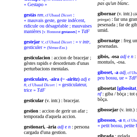
pas qu'un blanc.
« Gestapo »
gibornar
(v. intr.)
(d
gestàs
nm
:
, cf Ubaud
Dicort
: far una gran
peiregar)
« mauvais geste, geste indécent,
pesenada ; far de gib
ridicule ou désagréable ; mauvaises
umid.
manières
»
TdF
[v. Honnorat
gestasses
]
gibornatge
: freg u
gestejar
v
: «
v intr
,
, cf Ubaud
Dicort
pesenadas.
gesticuler »
(Sèrras-
Ess
.)
gibós, -osa
adj
e
n
:
gesticulacion
: accion de bracejar ;
montuós, -osa.
gèstes rapids e desordenats d'unas
perturbacions mentalas.
giboset, -a
adj
, cf U
peu bossu, ue »
TdF
gesticulaire, -aira (~ -airitz)
adj
e
n
: « gesticulateur,
, cf Ubaud
Dicort
gibosetat
[gibositat
trice »
TdF
nf
: giba / bòça ; tot
bòça.
gesticular
(v. intr.) : bracejar.
gibossejar
(v. intr.)
gestion
: accion de gerir un afar ;
temporada d'aquela accion.
gibosson, -a
n
, cf U
« petit bossu, petite
gestionari, -ària
adj
e
n
: persona
cargada d'una gestion.
gibrada
: gelada.