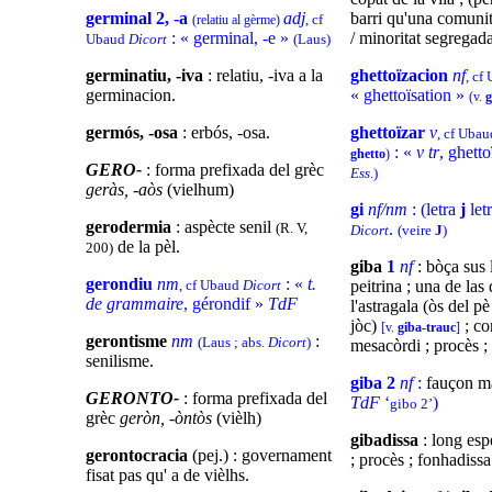
germinal 2, -a
adj
barri qu'una comunita
, cf
(relatiu al gèrme)
: « germinal, -e »
/ minoritat segregada
Ubaud
Dicort
(Laus)
germinatiu, -iva
: relatiu, -iva a la
ghettoïzacion
nf
, cf
germinacion.
« ghettoïsation »
(v.
g
germós, -osa
: erbós, -osa.
ghettoïzar
v
, cf Uba
: «
v tr
, ghett
ghetto
)
GERO-
: forma prefixada del grèc
Ess
.)
geràs, -aòs
(vielhum)
gi
nf/nm
: (letra
j
let
gerodermia
: aspècte senil
(R. V,
.
Dicort
(veire
J
)
de la pèl.
200)
giba
1
nf
: bòça sus 
gerondiu
nm
: «
t.
, cf Ubaud
Dicort
peitrina ; una de las
de grammaire
, gérondif »
TdF
l'astragala (òs del pè
jòc)
; co
[v.
giba-trauc
]
gerontisme
nm
:
(Laus ; abs.
Dicort
)
mesacòrdi ; procès 
senilisme.
giba 2
nf
:
fauçon m
GERONTO-
: forma prefixada del
TdF
‘
)
gibo 2’
grèc
geròn, -òntòs
(vièlh)
gibadissa
: long esp
gerontocracia
(pej.) : governament
; procès ; fonhadissa
fisat pas qu' a de vièlhs.