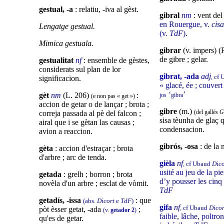
gestual, -a
: relatiu, -iva al gèst.
gibral
nm
: vent del
en Rouergue, v.
cis
Lengatge gestual.
(v.
TdF
)
.
Mimica gestuala.
gibrar
(v. impers) (R
de gibre ; gelar.
gestualitat
nf
: ensemble de gèstes,
considerats sul plan de lor
gibrat, -ada
adj
, cf
significacion.
« glacé, ée ; couver
‘
’
gèt
nm
(L. 206)
:
jos
gibra
(e non pas « get »)
accion de getar o de lançar ; brota ;
gibre
(m.)
(del gallés
G
correja passada al pè del falcon ;
sisa tèunha de glaç 
airal que i se gètan las causas ;
condensacion.
avion a reaccion.
gibrós, -osa
: de la 
gèta
: accion d'estraçar ; brota
d'arbre ; arc de tenda.
gièla
nf
, cf Ubaud
Dico
usité au jeu de la pie
getada
: grelh ; borron ; brota
d’y pousser les cinq 
novèla d'un arbre ; esclat de vòmit.
TdF
getadís, -issa
: que
(abs.
Dicort
e
TdF
)
gifa
nf
, cf Ubaud
Dicor
pòt èsser getat, -ada
;
(v.
getador 2
)
faible, lâche, poltro
qu'es de getar.