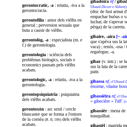
gibadoira
nf
/ giba
gerontocratic, -a
: relatiu, -iva a la
Ubaud
Dicort
e Alibert
gerontocracia.
(disc de fust armat 
empachar buòus o va
gerontofilia
: amor dels vièlhs en
luchar, de s'apevar su
general ; perversion sexuala que
pèrga) de la carreta.
buta a causir de vièlhs.
gibaire, -aira
[~ -ai
gerontològ, -a
: especialista (m. e
que s'apèva sus la l
f.) de gerontologia.
vaca) ; renós, -osa / 
reguèrgue, -a.
gerontologia
: sciéncia dels
problèmas biologics, socials e
gibar
(v. intr.) : se 
economics pausats pels vièlhs
sus la lata de la carre
acabats.
patir.
gerontologic, -a
: relatiu, -iva a la
gibassa
nf
, cf Ubaud
gerontologia.
énorme, vilaine bos
gerontopsiquiatria
: psiquiatria
gibassièira
nf
, cf Ub
dels vièlhs acabats.
« gibecière »
TdF.
(v
gerontoxòn
: arc senil / cercle
gibassièr
: mena de 
blancastre que se forma a l'entorn
trauquilhat.
de la cornèa
dels vièlhs
(R. II, 186)
acabats.
gibastèl
: marrida m