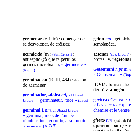
germenar
(v. intr.) : començar de
geton
nm
: gèt picho
se
desvolopar
, de créisser.
semblapèça
.
germicida
(m.)
:
getonar
(
(abs.
Dicort
)
(abs.
Dicort
)
antiseptic (çò que fa perir los
brotas. v.
regetona
gèrmes microbians)
, « germicide »
Getsemani
n pr m
, 
(Rapin)
« Gethsémani »
(Rap
germinacion
(R. III, 464) : accion
-GÈU
: forma sufix
de germenar.
(tèrra) v.
apogèu
.
germinador, -doira
adj
, cf Ubaud
gevitra
nf
: « germinateur, -trice »
, cf Ubaud
D
Dicort
(Laus)
« l’espace vide qui e
germinal 1
nm
:
chemise et le ventre
, cf Ubaud
Dicort
« germinal, mois de l’année
ghetto
nm
républicaine ; gourdin, assommoir
(ital. ; de l
: barri jos
»
TdF
separacion)
[v.
ensucador
]
copat de la vila ; (p