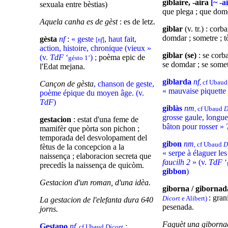
giblaire, -aira
[~ -ai
sexuala entre bèstias)
que plega ; que dom
Aquela canha es de gèst
: es de letz.
giblar
(v. tr.) : corba
domdar ; sometre ; t
gèsta
nf
:
« geste
, haut fait,
[
nf
]
action, histoire, chronique (vieux »
giblar (se)
: se corba
(v.
TdF
‘
) ;
poèma epic de
gésto 1’
se domdar ; se sometr
l'Edat mejana.
giblarda
nf
, cf Ubau
Cançon de gèsta
, chanson de geste,
« mauvaise piquette
poème épique du moyen âge. (v.
TdF
)
giblàs
nm
, cf Ubaud
D
grosse gaule, longue
gestacion
: estat d'una feme de
bâton pour rosser »
mamifèr que pòrta son pichon ;
temporada del desvolopament del
gibon
nm
, cf Ubaud
D
fètus de la concepcion a la
« serpe à élaguer les
naissença ; elaboracion secreta que
faucilh 2
» (v.
TdF
‘
precedís la naissença de quicòm.
gibbon
)
Gestacion d'un roman, d'una idèa.
giborna / giborna
: gran
Dicort
e Alibert)
La gestacion de l'elefanta dura 640
pesenada.
jorns.
Faguèt una gibornad
Gestapo
nf
:
, cf Ubaud
Dicort