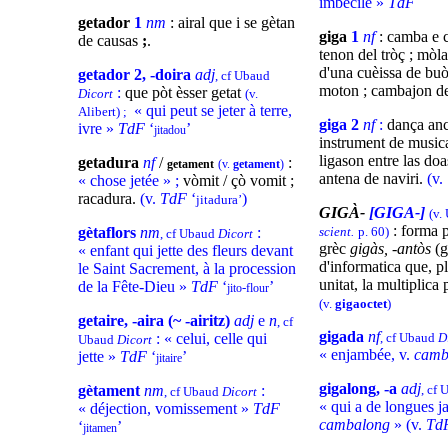
imbécile »
TdF
getador
1
nm
: airal que i se gètan
giga
1
nf
: camba e c
de causas
;
.
tenon del tròç ; mòla
d'una cuèissa de buò
getador 2, -doira
adj
, cf Ubaud
moton ; cambajon de
:
que pòt èsser getat
Dicort
(v.
« qui peut se jeter à terre,
Alibert) ;
giga 2
nf
:
dança anc
ivre »
TdF
‘
’
jitadou
instrument de musica
ligason entre las doa
getadura
nf
/
:
getament
(v.
getament
)
antena de naviri.
(v.
« chose jetée » ;
vòmit / çò vomit ;
racadura.
(v.
TdF
‘
)
jitadura’
GIGÀ-
[GIGA-]
(v.
: forma p
gètaflors
nm
:
scient.
p. 60)
, cf Ubaud
Dicort
grèc
gigàs, -antòs
(g
« enfant qui jette des fleurs devant
d'informatica que, p
le Saint Sacrement, à la procession
unitat, la multiplica 
de la Fête-Dieu »
TdF
‘
’
-
jito
flour
(v.
gigaoctet
)
getaire, -aira (~ -airitz)
adj
e
n
, cf
gigada
nf
: « celui, celle qui
, cf Ubaud
D
Ubaud
Dicort
« enjambée, v.
camb
jette »
TdF
‘
’
jitaire
gigalong, -a
adj
gètament
nm
:
, cf
, cf Ubaud
Dicort
« qui a de longues j
« déjection, vomissement »
TdF
cambalong
» (v.
Td
‘
’
jitamen