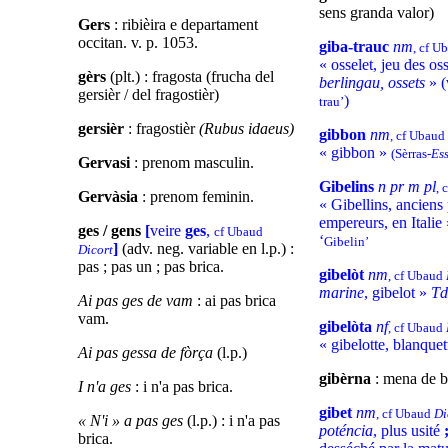
sens granda valor)
Gers
: ribièira e departament
occitan. v. p. 1053.
giba-trauc
nm
, cf U
« osselet, jeu des oss
gèrs
(plt.) : fragosta (frucha del
berlingau, ossets
» (
gersièr / del fragostièr)
)
trau’
gersièr
: fragostièr
(Rubus idaeus)
gibbon
nm
, cf Ubaud
« gibbon »
(Sèrras-
Es
Gervasi
: prenom masculin.
Gibelins
n pr m pl
, 
Gervàsia
: prenom feminin.
« Gibellins, anciens 
empereurs, en Italie 
ges / gens
[
veire
ges
,
cf Ubaud
‘
Gibelin’
]
(adv. neg. variable en l.p.) :
Dicort
pas ; pas un ; pas brica.
gibelòt
nm
, cf Ubaud
marine
, gibelot »
T
Ai pas ges de vam
: ai pas brica
vam.
gibelòta
nf
, cf Ubaud
« gibelotte, blanque
Ai pas gessa de fòrça
(l.p.)
gibèrna
: mena de bi
I n'a ges
: i n'a pas brica.
gibet
nm
, cf Ubaud
Di
« N'i » a pas ges
(l.p.) : i n'a pas
poténcia
, plus usité
brica.