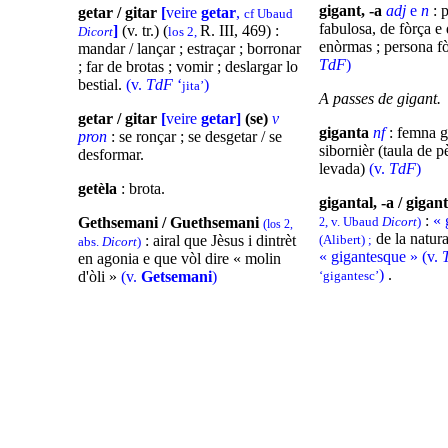
gigant, -a
adj
e
n
: 
getar / gitar
[
veire
getar
,
cf Ubaud
fabulosa, de fòrça e 
]
(v. tr.) (
R. III, 469) :
Dicort
los 2,
enòrmas ; persona f
mandar / lançar ; estraçar ; borronar
TdF
)
; far de brotas ; vomir ; deslargar lo
bestial.
(v.
TdF
‘
)
jita’
A passes de gigant.
getar / gitar
[
veire
getar]
(se)
v
giganta
nf
: femna g
pron
: se ronçar ; se desgetar / se
sibornièr (taula de pè
desformar.
levada)
(v.
TdF
)
getèla
: brota.
gigantal, -a / gigant
:
« 
Gethsemani / Guethsemani
, v. Ubaud
Dicort
)
2
(
los 2,
de la natura
: airal que Jèsus i dintrèt
(Alibert) ;
abs.
Dicort
)
« gigantesque » (v.
en agonia e que vòl dire « molin
)
.
d'òli »
(v.
Getsemani
)
‘gigantesc’