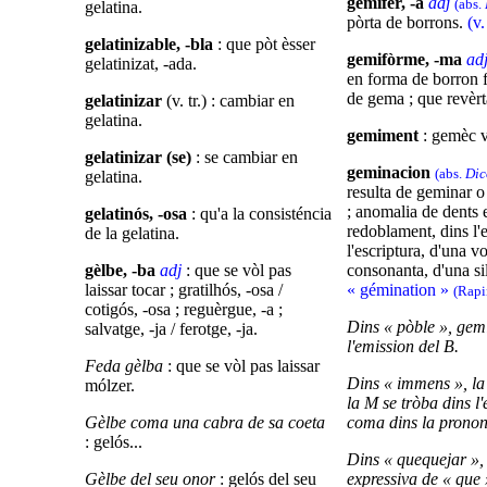
gemifèr, -a
adj
(abs.
gelatina.
pòrta de borrons.
(v
gelatinizable, -bla
: que pòt èsser
gemifòrme, -ma
ad
gelatinizat, -ada.
en forma de borron f
de gema ; que revèr
gelatinizar
(v. tr.) : cambiar en
gelatina.
gemiment
: gemèc v
gelatinizar (se)
: se cambiar en
geminacion
(abs.
Dic
gelatina.
resulta de geminar o
; anomalia de dents
gelatinós, -osa
: qu'a la consisténcia
redoblament, dins l'
de la gelatina.
l'escriptura, d'una v
gèlbe, -ba
adj
: que se vòl pas
consonanta, d'una sil
laissar tocar ; gratilhós, -osa /
« gémination »
(Rapi
cotigós, -osa ; reguèrgue, -a ;
Dins « pòble », gem
salvatge, -ja / ferotge, -ja.
l'emission del B.
Feda gèlba
: que se vòl pas laissar
Dins « immens », la
mólzer.
la M se tròba dins l'
Gèlbe coma una cabra de sa coeta
coma dins la pronon
: gelós...
Dins « quequejar »
Gèlbe del seu onor
: gelós del seu
expressiva de « que 