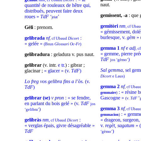
naut.
quantité de rouleaux de hêtre qui,
distribués, peuvent faire deux
gemissent, -a
: que 
roues »
TdF
‘
’
jeiat
gemitòri
nm
, cf Uba
Gèli
: prenom.
« gémissement, doléa
burlesque, v.
gèm
» 
gelibrada
nf
:
, cf Ubaud
Dicort
« gelée »
(Brun
Glossari Oc-Fr
)
gemma 1
nf
e
adj
, 
« gemme, pierre préc
gelibradura
: geladura v. pus naut.
TdF
)
jos ‘gèmo’
gelibrar
(v. intr.
e tr.
) : gibrar ;
Sal gemma
, sel ge
glacinar ;
« glacer » (v.
TdF
)
Dicort
e Laus)
Lo freg vos gelibra fins a l’òs.
(v.
gemma 2
nf
TdF
)
, cf Uba
: « résine b
gemmaire
)
gelibrar (se)
v pron
: « se fendre,
Gascogne »
‘
(v.
TdF
en parlant du bois gelé » (v.
TdF
jos
gemma 3
nf
)
, cf Uba
‘gelibra’
: « gemm
gemmacion
)
gelibràs
nm
:
« drageon, surgeon, 
, cf Ubaud
Dicort
« verglas épais, givre désagréable »
v.
regèt,
sagatum
» 
TdF
)
‘gèmo’