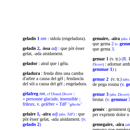
geladís
1
nm
: sidola (engeladura).
gemaire, -aira
(abs.
que gema
2
gemm
(v.
geladís
2
, -issa
adj
: que pòt èsser
que gema
3
.
gelat, -ada aisidament.
gemar
1
(v. tr.)
(R.
I
gelador
: airal que i gèla.
: adornar am
Dicort
)
gemmar 1
)
;
geladura
: fenda dins una camba
d'arbre a causa del gèl ; fendascla
gemar
2
(v. tr.)
(abs
del sòl a causa del gèl ; engeladura.
de pega rosina
(v.
g
gèlafreg
nm
:
, cf Ubaud
Dicort
gemar 3
(abs.
Dicort
)
« personne glaciale, insensible ;
brotar.
(v.
gemmar 
frileux, v.
gelèbre
»
TdF
‘
’
-
gèlo
fre
gemèc
: gemiment (p
gelaire
1
, -aira
adj
: que
(abs.
TdF
)
per exprimir dolor o
pòt èsser gelat, -ada aisidament.
(v.
geladís 2
)
gemegaire, -aira
(a
persona que gemèg