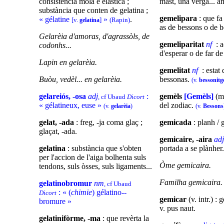
consisténcia mòla e elastica ;
mast, una vèrga... 
substància que conten de gelatina ;
gemelipara
: que fa
« gélatine
»
.
[v.
]
(Rapin)
gelatina
as de bessons o de b
Gelarèia d'amoras, d'agrassòls, de
gemeliparitat
nf
: a
codonhs...
d'esperar o de far de
Lapin en gelarèia.
gemelitat
nf
: estat
Buòu, vedèl... en gelarèia.
bessonas.
(v.
bessonitg
gelareiós, -osa
adj
:
gemèls
[Gemèls]
(m.
, cf Ubaud
Dicort
« gélatineux, euse »
del zodiac.
(v.
gelarèia
)
(v.
Bessons
gelat, -ada
: freg, -ja coma glaç ;
gemicada
: planh / 
glaçat, -ada.
gemicaire, -aira
ad
gelatina
: substància que s'obten
portada a se plànher.
per l'accion de l'aiga bolhenta suls
Òme gemicaira.
tendons, suls òsses, suls ligaments...
Familha gemicaira.
gelatinobromur
nm
, cf Ubaud
: « (
chimie
) gélatino--
Dicort
gemicar
(v. intr.) :
bromure »
v. pus naut.
gelatinifòrme, -ma
: que revèrta la