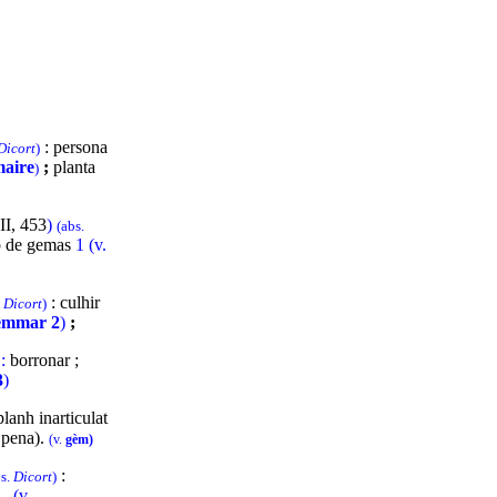
: persona
Dicort
)
aire
;
planta
)
II, 453
)
(abs.
b de gemas
1 (v.
: culhir
.
Dicort
)
emmar 2
)
;
:
borronar ;
3
)
lanh inarticulat
 pena).
(v.
gèm)
:
bs.
Dicort
)
a.
(v.