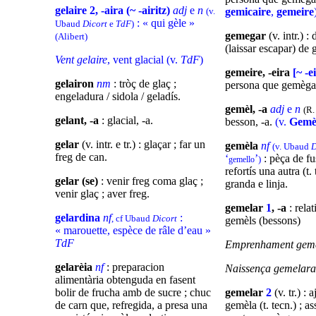
gelaire 2, -aira
(~ -airitz)
adj
e
n
(v.
gemicaire
,
gemeire
: « qui gèle »
Ubaud
Dicort
e
TdF
)
gemegar
(v. intr.) :
(Alibert)
(laissar escapar) de
Vent gelaire
, vent glacial (v.
TdF
)
gemeire, -eira
[~ -e
gelairon
nm
: tròç de glaç ;
persona que gemèga
engeladura / sidola / geladís.
gemèl, -a
adj
e
n
(R.
gelant, -a
: glacial, -a.
besson, -a.
(v.
Gemè
gelar
(v. intr. e tr.) : glaçar ; far un
gemèla
nf
(v. Ubaud
D
freg de can.
‘
’
: pèça de fu
)
gemello
refortís una autra (t.
gelar (se)
: venir freg coma glaç ;
granda e linja.
venir glaç ; aver freg.
gemelar
1
, -a
: rela
gelardina
nf
:
, cf Ubaud
Dicort
gemèls (bessons)
« marouette, espèce de râle d’eau »
TdF
Emprenhament geme
gelarèia
nf
: preparacion
Naissença gemelara
alimentària obtenguda en fasent
bolir de frucha amb de sucre ; chuc
gemelar
2
(v. tr.) : 
de carn que, refregida, a presa una
gemèla (t. tecn.) ; a