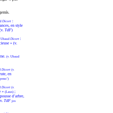
gemís.
:
ud
Dicort
nces, en style
(v.
TdF
)
:
cf Ubaud
Dicort
ieuse » (v.
mme.
(v. Ubaud
ud
Dicort
(v.
rute, en
gemo’)
ud
Dicort
(v.
e »
;
(Laus)
pousse d’arbre,
(v.
TdF
jos