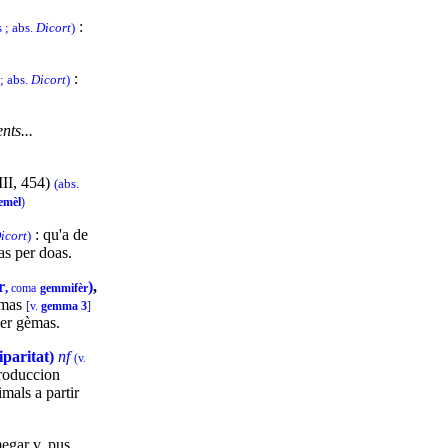
:
 ; abs.
Dicort
)
:
; abs.
Dicort
)
nts...
III, 454)
(abs.
emèl
)
: qu'a de
icort
)
as per doas.
r
)
,
,
coma
gemmifèr
èmas
[v.
gemma 3
]
per gèmas.
paritat)
nf
(v.
roduccion
mals a partir
emegar v. pus