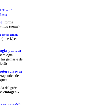
:
ud
Dicort
(Laus)
-
]
: forma
emma
(gema)
g
(coma
gemma
a (m. e f.) en
ogia
)
(
v. çai sus)
neralogia
e las gemas e de
joièls.
oterapia
(v. çai
terapeutica de
sques.
ada del grèc
 v.
endogèn -
; e non pas « gèn
]
)