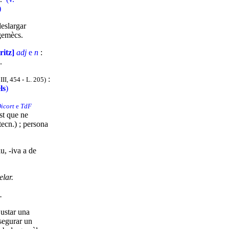
)
 deslargar
 gemècs.
iritz]
adj
e
n
:
.
:
 III, 454
-
L. 205)
ls
)
icort
e
TdF
st que ne
 tecn.) ; persona
tiu, -iva a de
lar.
.
ajustar una
ssegurar un