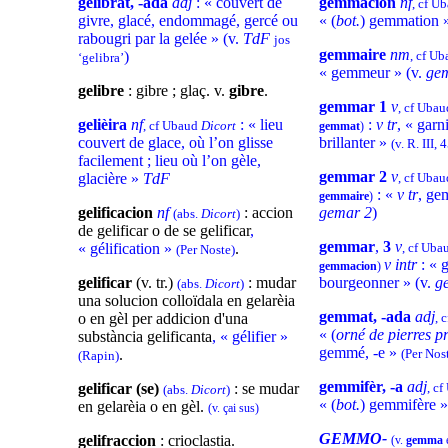
gelibrat, -ada
adj
: « couvert de
gemmacion
nf
, cf U
givre, glacé, endommagé, gercé ou
« (
bot.
) gemmation 
rabougri par la gelée » (v.
TdF
jos
gemmaire
nm
)
, cf U
‘gelibra’
« gemmeur »
(v.
ge
gelibre
: gibre ; glaç. v.
gibre
.
gemmar 1
v
, cf Uba
gelièira
nf
: « lieu
:
v tr
, « garn
, cf Ubaud
Dicort
gemmat
)
couvert de glace, où l’on glisse
brillanter »
(v. R. III, 
facilement ; lieu où l’on gèle,
gemmar 2
v
glacière »
TdF
, cf Uba
: «
v tr
, ge
gemmaire
)
gelificacion
nf
: accion
gemar 2
)
(abs.
Dicort
)
de gelificar o de se gelificar
,
gemmar
,
3
v
« gélification »
.
, cf Ub
(Per Noste)
v intr
: « 
gemmacion
)
gelificar
(v. tr.)
: mudar
bourgeonner
» (v.
g
(abs.
Dicort
)
una solucion colloïdala en gelarèia
gemmat, -ada
adj
o en gèl per addicion d'una
, 
« (
orné de pierres p
substància gelificanta
, « gélifier »
gemmé, -e »
.
(Per Nos
(Rapin)
gemmifèr, -a
adj
gelificar (se)
: se mudar
, c
(abs.
Dicort
)
« (
bot.
)
gemmifère
en gelarèia o en gèl.
(v. çai sus)
GEMMO-
gelifraccion
: crioclastia.
(v.
gemma