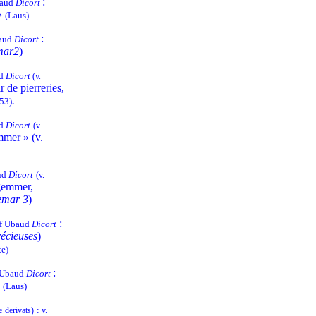
:
baud
Dicort
»
(Laus)
:
baud
Dicort
mar2
)
ud
Dicort
(v.
ir de pierreries,
.
453)
ud
Dicort
(v.
mmer » (v.
aud
Dicort
(v.
gemmer,
emar 3
)
:
cf Ubaud
Dicort
récieuses
)
te)
:
f Ubaud
Dicort
»
(Laus)
:
e
derivats)
v.