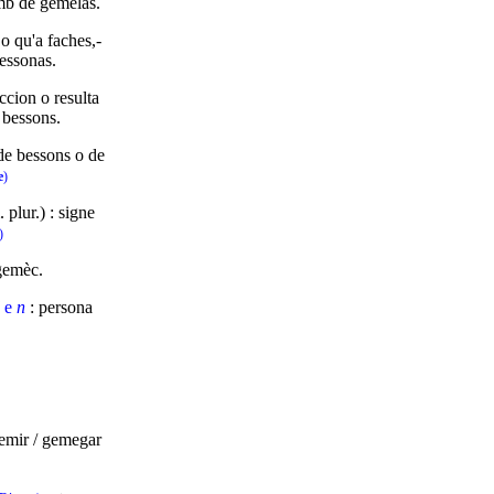
amb de gemèlas.
 o qu'a faches,-
essonas.
ccion o resulta
 bessons.
 de bessons o de
e
)
 plur.) : signe
)
gemèc.
j
e
n
: persona
 gemir / gemegar