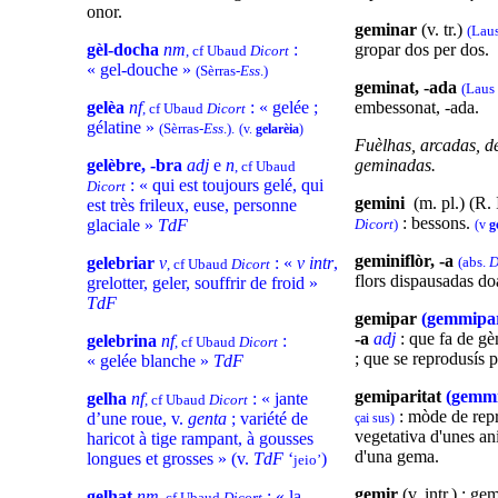
onor.
geminar
(v. tr.)
(Laus
gèl-docha
nm
:
gropar dos per dos.
, cf Ubaud
Dicort
« gel-douche »
(Sèrras-
Ess
.)
geminat, -ada
(Laus 
gelèa
nf
: « gelée ;
embessonat, -ada.
, cf Ubaud
Dicort
gélatine »
(Sèrras-
Ess
.).
(v.
gelarèia
)
Fuèlhas, arcadas, de
gelèbre, -bra
adj
e
n
geminadas.
, cf Ubaud
: « qui est toujours gelé, qui
Dicort
gemini
(m. pl.) (R. 
est très frileux, euse, personne
: bessons.
glaciale »
TdF
Dicort
)
(v
g
geminiflòr, -a
gelebriar
v
: «
v intr
,
(abs.
D
, cf Ubaud
Dicort
flors dispausadas do
grelotter, geler, souffrir de froid »
TdF
gemipar
(gemmipa
-a
adj
: que fa de g
gelebrina
nf
:
, cf Ubaud
Dicort
; que se reprodusís 
« gelée blanche »
TdF
gemiparitat
(gemmi
gelha
nf
: « jante
, cf Ubaud
Dicort
: mòde de rep
d’une roue, v.
genta
; variété de
çai sus)
vegetativa d'unes ani
haricot à tige rampant, à gousses
d'una gema.
longues et grosses » (v.
TdF
‘
)
jeio’
gemir
(v. intr.) : g
gelhat
nm
: « la
, cf Ubaud
Dicort