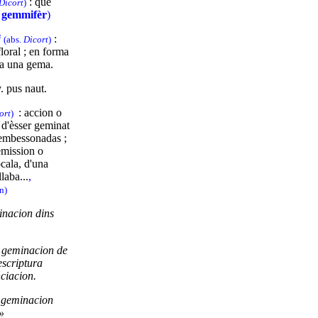
: que
Dicort
)
.
gemmifèr
)
j
:
(abs.
Dicort
)
loral ; en forma
ta una gema.
. pus naut.
: accion o
ort
)
 d'èsser geminat
 embessonadas ;
emission o
ocala, d'una
laba...
,
n)
inacion dins
 geminacion de
escriptura
ciacion.
, geminacion
»