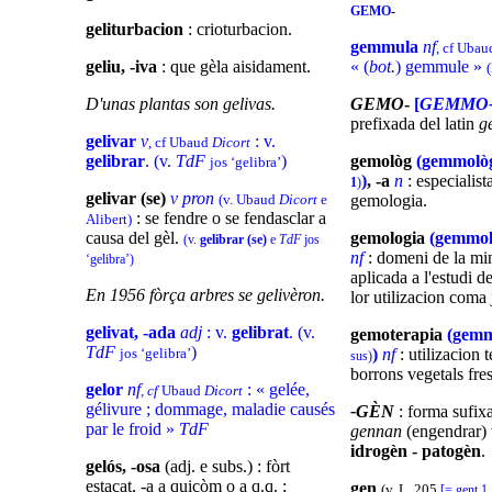
GEMO
-
geliturbacion
: crioturbacion.
gemmula
nf
, cf Uba
geliu, -iva
: que gèla aisidament.
« (
bot.
) gemmule »
D'unas plantas son gelivas.
GEMO
-
[
GEMMO
prefixada del latin
g
gelivar
v
: v.
, cf Ubaud
Dicort
gelibrar
. (v.
TdF
)
gemològ
(gemmolò
jos ‘gelibra’
)
, -a
n
: especialist
1
)
gelivar (se)
v pron
(v. Ubaud
Dicort
e
gemologia.
: se fendre o se fendasclar a
Alibert)
causa del gèl.
gemologia
(gemmol
(v.
gelibrar (se)
e
TdF
jos
nf
: domeni de la mi
‘gelibra’)
aplicada a l'estudi d
En 1956 fòrça arbres se gelivèron.
lor utilizacion coma 
gelivat, -ada
adj
: v.
gelibrat
. (v.
gemoterapia
(gemm
TdF
)
jos ‘gelibra’
)
nf
: utilizacion 
sus)
borrons vegetals fre
gelor
nf
: « gelée,
, cf
Ubaud
Dicort
gélivure ; dommage, maladie causés
-GÈN
: forma sufix
par le froid »
TdF
gennan
(engendrar)
idrogèn - patogèn
.
gelós, -osa
(adj. e subs.) : fòrt
estacat, -a a quicòm o a q.q. ;
gen
(v. L. 205
[= gent 1 