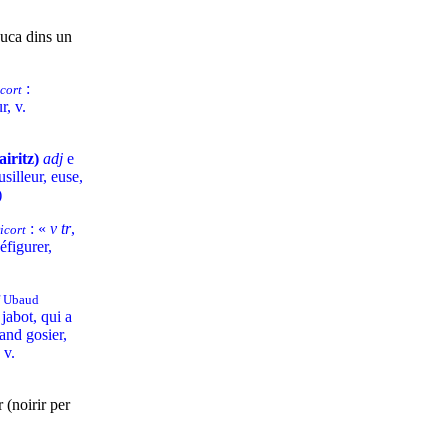
uca dins un
:
cort
r, v.
airitz)
adj
e
silleur, euse,
)
: «
v tr
,
icort
éfigurer,
cf Ubaud
jabot, qui a
rand gosier,
 v.
r (noirir per