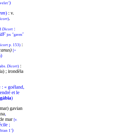
)
velet’
nm
)
: v.
.
icort
)
:
ud
Dicort
TdF
‘
’
jos
gaven
:
icort
p. 153)
canus)
[=
a
)
:
 abs.
Dicort
)
a) ; irondèla
: « goéland,
t
endré et le
gàbia
)
 mar) gavian
ina
,
 de mar
[v.
cile ;
)
bian 1’