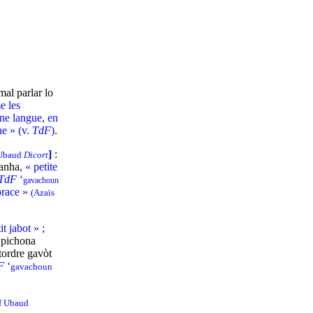
 mal parlar lo
e les
une langue, en
e » (v.
TdF
)
.
]
:
Ubaud
Dicort
tanha
, « petite
TdF
‘
gavachoun
orace »
(Azaïs
it jabot » ;
 pichona
tordre gavòt
F
‘
gavachoun
cf Ubaud