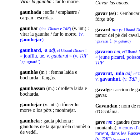
Virar la gaunha
: far lo morre.
Gavar las aucas.
gaunhada
: sofla / emplastre /
gavar (se)
: s'embucar
carpan ; escròlas.
fòrça tròp.
gaunhar
(v. int.) :
(abs.
Dicort
e
TdF
)
gavard
nm
(v. Ubaud
D
virar la gaunha / far lo morre.
(v.
tumor del pè del caval
gaunhejar
)
).
‘gavàrri’
(v.
gabard
)
gaunhard, -a
adj
:
, cf Ubaud
Dicort
gavaron
nm
, cf Ubaud
« joufflu, ue, v.
gautarut
» (v.
TdF
« jeune picarel, poiss
‘
)
gaugnard’
TdF
gaunhàs
(m.) : femna laida e
gavarut, -uda
adj
, cf
bocharda ; fangàs.
v.
gavanhut
. (v.
TdF
gaunhasson
(m.) : drolleta laida e
gavatge
: accion de ga
bocharda.
gavar.
gaunhejar
(v. intr.) : tòrcer lo
Gavaudan
: nom de r
morre o los pòts ; moninejar.
d'Occitània.
gaunheta
: gauta pichona ;
gave
nm
: gaudre (torr
glandolas de la gargamèla d'anhèl o
montanha)
, « cours d’
de vedèl.
torrent, dans les Bass
(v.
TdF
)
(v.
gava 1
)