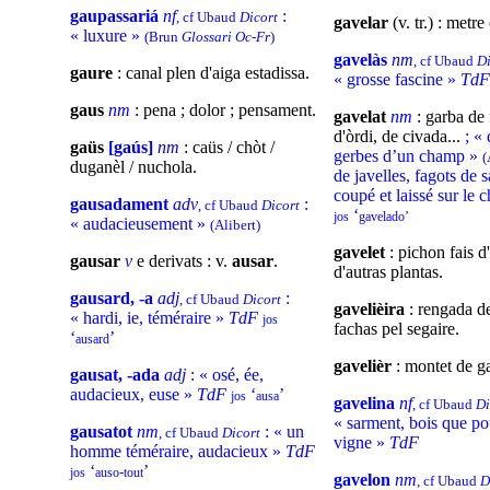
gaupassariá
nf
:
, cf Ubaud
Dicort
gavelar
(v. tr.) : metr
« luxure »
(Brun
Glossari Oc-Fr
)
gavelàs
nm
, cf Ubaud
Di
gaure
: canal plen d'aiga estadissa.
« grosse fascine »
TdF
gaus
nm
: pena ; dolor ; pensament.
gavelat
nm
: garba de
d'òrdi, de civada...
; « 
gaüs
[gaús]
nm
: caüs / chòt /
gerbes d’un champ »
(
duganèl / nuchola.
de javelles, fagots de 
coupé et laissé sur le
gausadament
adv
:
, cf Ubaud
Dicort
‘
jos
gavelado’
« audacieusement »
(Alibert)
gavelet
: pichon fais d
gausar
v
e derivats : v.
ausar
.
d'autras plantas.
gausard, -a
adj
:
, cf Ubaud
Dicort
gavelièira
: rengada d
« hardi, ie, téméraire »
TdF
jos
fachas pel segaire.
‘
’
ausard
gavelièr
: montet de g
gausat, -ada
adj
: « osé, ée,
audacieux, euse »
TdF
‘
’
jos
ausa
gavelina
nf
, cf Ubaud
Di
« sarment, bois que po
gausatot
nm
: « un
, cf Ubaud
Dicort
vigne »
TdF
homme téméraire, audacieux »
TdF
‘
’
-
jos
auso
tout
gavelon
nm
, cf Ubaud
D