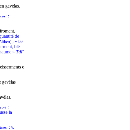
e en gavèlas.
:
cort
 froment,
quantité de
; « tas
Alibert)
sarment, blé
 chaume »
TdF
'eisserments o
e gavèlas
avèlas.
:
cort
usse la
: v.
icort