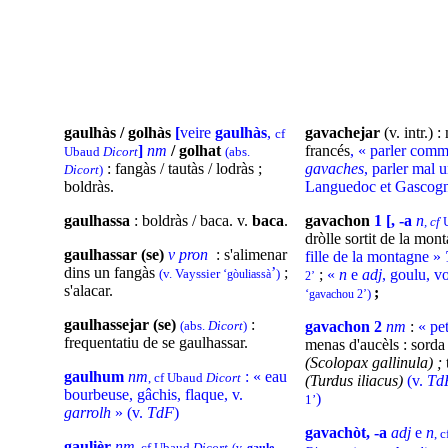
gaulhàs / golhàs
[
veire
gaulhàs
,
gavachejar
(v. intr.) :
cf
]
nm
/ golhat
francés
, « parler comm
Ubaud
Dicort
(abs.
: fangàs / tautàs / lodràs ;
gavaches
, parler mal 
Dicort
)
boldràs
.
Languedoc et Gascogn
gaulhassa
: boldràs / baca. v.
baca
.
gavachon
1 [, -a
n
, cf
dròlle sortit de la mon
gaulhassar (se)
v pron
: s'alimenar
fille de la montagne »
dins un fangàs
’
;
(v. Vayssier ‘
)
;
«
n
e
adj
, goulu, v
gòuliassà
2’
s'alacar.
;
‘
)
gavachou 2’
gaulhassejar (se)
:
(abs.
Dicort
)
gavachon
2
nm
:
« pet
frequentatiu de se gaulhassar.
menas d'aucèls : sorda
(Scolopax gallinula) ;
gaulhum
nm
: « eau
, cf Ubaud
Dicort
(Turdus iliacus)
(v.
Td
bourbeuse, gâchis, flaque, v.
)
1’
garrolh
» (v.
TdF
)
gavachòt, -a
adj
e
n
, 
gaulièr
nm
, cf Ubaud
Dicort