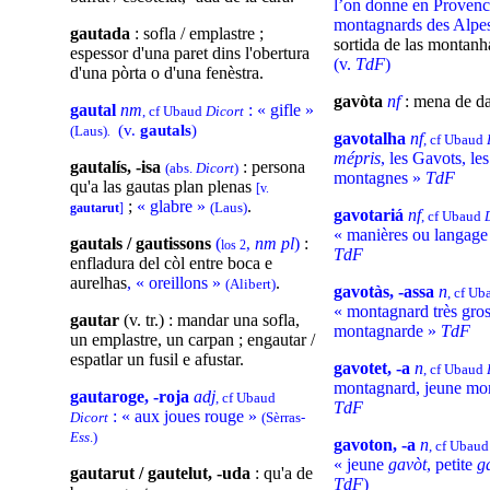
l’on donne en Provenc
montagnards des Alpe
gautada
: sofla / emplastre ;
sortida de las montanh
espessor d'una paret dins l'obertura
(v.
TdF
)
d'una pòrta o d'una fenèstra.
gavòta
nf
: mena de d
gautal
nm
: « gifle »
, cf Ubaud
Dicort
(v.
gautals
)
(Laus)
.
gavotalha
nf
, cf Ubaud
mépris
, les Gavots, le
gautalís, -isa
: persona
(abs.
Dicort
)
montagnes »
TdF
qu'a las gautas plan plenas
[v.
;
« glabre »
.
(Laus)
gautarut
]
gavotariá
nf
, cf Ubaud
« manières ou langage
gautals / gautissons
(
nm pl
)
:
,
los 2
TdF
enfladura del còl entre boca e
aurelhas
, « oreillons »
.
(Alibert)
gavotàs, -assa
n
, cf U
« montagnard très gros
gautar
(v. tr.) : mandar una sofla,
montagnarde »
TdF
un emplastre, un carpan ; engautar /
espatlar un fusil e afustar.
gavotet, -a
n
, cf Ubaud
montagnard, jeune mo
gautaroge, -roja
adj
, cf Ubaud
TdF
: « aux joues rouge »
Dicort
(Sèrras-
Ess
.)
gavoton, -a
n
, cf Ubau
« jeune
gavòt
, petite
g
gautarut / gautelut, -uda
: qu'a de
TdF
)