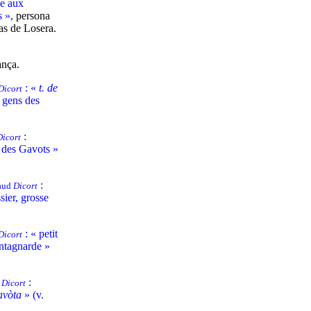
e aux
s »,
persona
as de Losera.
ança.
: «
t. de
Dicort
s gens des
:
Dicort
 des Gavots »
:
baud
Dicort
sier, grosse
: « petit
Dicort
ntagnarde »
:
d
Dicort
avòta
» (v.