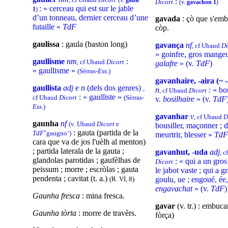
(v.
gaule
:
Dicort
(v.
gavachon 1
)
: « cerceau qui est sur le jable
1
)
d’un tonneau, dernier cerceau d’une
gavada
: çò que s'emb
futaille »
TdF
còp.
gaulissa
: gaula (baston long)
gavança
nf
, cf Ubaud
Di
« goinfre, gros mangeu
gaullisme
nm
:
, cf Ubaud
Dicort
galafre
» (v.
TdF
)
« gaullisme »
(Sèrras-
Ess
.)
gavanhaire, -aira (~ -
gaullista
adj
e
n
(dels dos genres)
,
n
: « bou
, cf Ubaud
Dicort
: « gaulliste »
cf Ubaud
Dicort
(Sèrras-
v.
bosilh
aire
» (v.
TdF
Ess
.)
gavanhar
v
, cf Ubaud
D
gaunha
nf
(v. Ubaud
Dicort
e
bousiller, maçonner ; d
‘
: gauta (partida de la
TdF
gaugno’)
meurtrir, blesser »
TdF
cara que va de jos l'uèlh al menton)
; partida laterala de la gauta ;
gavanhut, -uda
adj
, 
glandolas parotidas ; gaufèlhas de
: « qui a un gros 
Dicort
peissum ; morre ; escròlas ; gauta
le jabot vaste ; qui a g
pendenta ; cavitat (t. a.)
(R. VI, 8)
goulu, ue ; engoué, ée,
engavachat
» (v.
TdF
)
Gaunha fresca
: mina fresca.
gavar
(v. tr.) : embuca
Gaunha tòrta
: morre de travèrs.
fòrça)