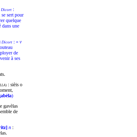
:
d
Dicort
 se sert pour
irer quelque
é dans une
: «
v
d
Dicort
couteau
ployer de
venir à ses
ts.
: sièis o
LLA
)
roment,
gabèla
)
e gavèlas
nsemble de
ritz]
n
:
las.