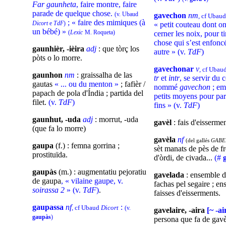
Far gaunheta
, faire montre, faire
parade de quelque chose.
(v. Ubaud
gavechon
nm
, cf Ubau
; « faire des mimiques (à
Dicort
e
TdF
)
« petit couteau dont on
un bébé) »
(
Lexic
M. Roqueta)
cerner les noix, pour t
chose qui s’est enfonc
gaunhièr, -ièira
adj
: que tòrç los
autre » (v.
TdF
)
pòts o lo morre.
gavechonar
v
, cf Ubau
gaunhon
nm
: graissalha de las
tr
et
intr
, se servir du 
gautas
« ... ou du menton »
; fafièr /
nommé
gavechon
; em
papach de pola d'Índia ; partida del
petits moyens pour par
filet.
(v.
TdF
)
fins » (v.
TdF
)
gaunhut, -uda
adj
: morrut, -uda
gavèl
: fais d'eissermen
(que fa lo morre)
gavèla
nf
(del gallés
GABE
gaupa
(f.) : femna gorrina ;
sèt manats de pès de f
prostituïda.
d'òrdi, de civada...
(#
gaupàs
(m.) : augmentatiu pejoratiu
gavelada
: ensemble d
de gaupa
, « vilaine gaupe, v.
fachas pel segaire ; e
soirassa 2
» (v.
TdF
)
.
faisses d'eisserments.
gaupassa
nf
:
, cf Ubaud
Dicort
(v.
gavelaire, -aira
[~ -ai
gaupàs
)
persona que fa de gavè