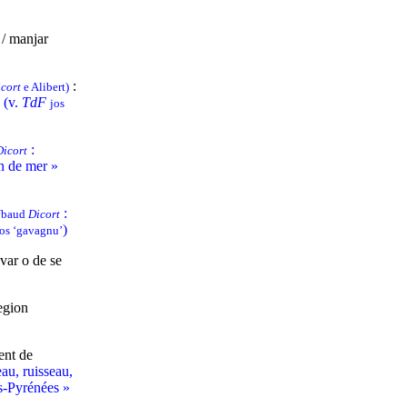
 / manjar
:
icort
e Alibert)
.
(v.
TdF
jos
:
Dicort
on de mer »
:
 Ubaud
Dicort
)
jos ‘gavagnu’
var o de se
egion
ent de
eau, ruisseau,
es-Pyrénées »