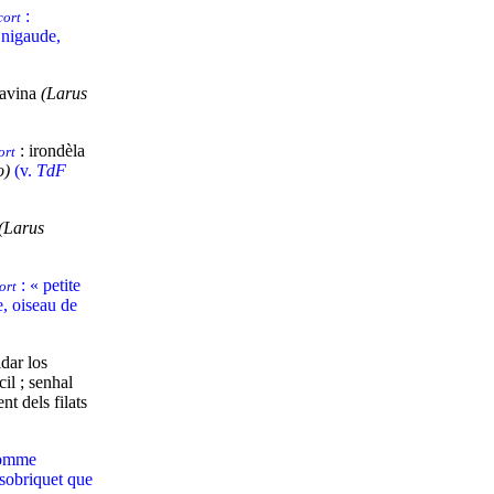
:
cort
 nigaude,
gavina
(Larus
: irondèla
ort
o)
(v.
TdF
(Larus
: « petite
ort
, oiseau de
dar los
cil ; senhal
t dels filats
omme
; sobriquet que