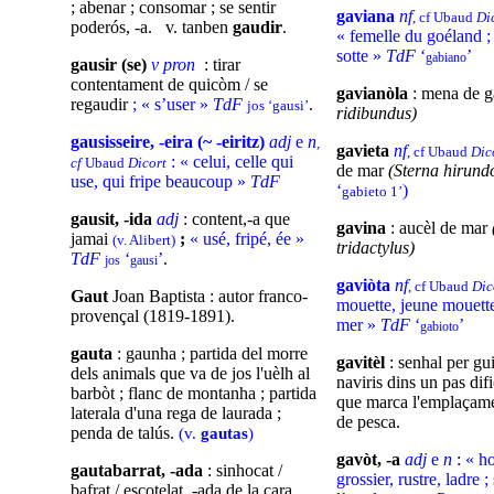
; abenar ; consomar ; se sentir
gaviana
nf
, cf Ubaud
Di
poderós, -a. v. tanben
gaudir
.
« femelle du goéland ;
sotte »
TdF
‘
’
gabiano
gausir (se)
v pron
: tirar
contentament de quicòm / se
gavianòla
: mena de 
regaudir
; « s’user »
TdF
.
jos ‘gausi’
ridibundus)
gausisseire, -eira (~ -eiritz)
adj
e
n
,
gavieta
nf
, cf Ubaud
Dic
: « celui, celle qui
cf
Ubaud
Dicort
de mar
(Sterna hirund
use, qui fripe beaucoup »
TdF
‘
)
gabieto 1’
gausit, -ida
adj
: content,-a que
gavina
: aucèl de mar
jamai
;
« usé, fripé, ée »
(v. Alibert)
tridactylus)
TdF
‘
’
.
jos
gausi
gaviòta
nf
, cf Ubaud
Dic
Gaut
Joan Baptista : autor franco-
mouette, jeune mouette
provençal (1819-1891).
mer »
TdF
‘
’
gabioto
gauta
: gaunha ; partida del morre
gavitèl
: senhal per gui
dels animals que va de jos l'uèlh al
naviris dins un pas difi
barbòt ; flanc de montanha ; partida
que marca l'emplaçamen
laterala d'una rega de laurada ;
de pesca.
penda de talús.
(v.
gautas
)
gavòt, -a
adj
e
n
:
« h
gautabarrat, -ada
: sinhocat /
grossier, rustre, ladre 
bafrat / escotelat, -ada de la cara.