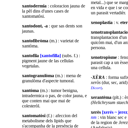
metal...) que se mar
xantodermia
: coloracion jauna de
en vida e que i se 
la pèl dins d'unes cases de
un parasit vertadièr.
xantomatòsi.
xenoplastia
: v.
eter
xantodont, -a
: que sas dents son
jaunas.
xenotransplantaci
transplantacion d'un
xantofibròma
(m.) : varietat de
quicòm mai, d'un an
xantòma.
persona.
xantofila
[xantofilla]
(subs. f.) :
xenotropisme
: fen
pigment jaune de las cellulas
parasit cap a un èsse
vegetalas.
una cellula.
xantogranulòma
(m.) : mena de
-XÈRA
: forma sufi
granulòma d'aspecte tumoral.
xeròs
(dur, sec, arid)
.
Dicort
)
xantòma
(m.) : tumor benigna,
intradermica o pas, de color jauna, e
xerantèma
(plt.) : è
que conten mai que mai de
(Helichrysum staec
colesteròl.
xerès
[xerés ~ jerez
xantomatòsi
(f.) : afeccion del
nm
: vin blanc sec e 
metabolisme dels lipids que
de la region de
Jerez
s'acompanha de la preséncia de
(Andalosia)