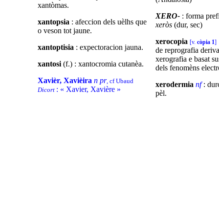
xantòmas.
XERO-
: forma pref
xantopsia
: afeccion dels uèlhs que
xeròs
(dur, sec)
o veson tot jaune.
xerocopia
[v.
còpia 1
]
xantoptisia
: expectoracion jauna.
de reprografia deriva
xerografia e basat sus
xantosi
(f.) : xantocromia cutanèa.
dels fenomèns electro
Xavièr, Xavièira
n pr
, cf Ubaud
xerodermia
nf
: dur
: « Xavier, Xavière »
Dicort
pèl.