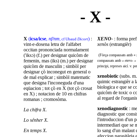
- X -
X
(
icsa/icse
,
nf/nm
)
:
XENO-
: forma pref
, cf Ubaud
Dicort
vint-e-dosena letra de l'alfabet
xenòs
(estrangièr)
occitan prononciada normalament
('iksɔ) (f.) per designar quicòm de
(Fòrça compausats amb «
femenin, mas (iks) (m.) per designar
compausats amb
« etero- »
quicòm de masculin ; simbòl per
principi, represes aicí. v. p
designar çò inconegut en general o
xenobiotic
(subs. m.
de mal explicar ; simbòl matematic
quimic estrangièr a 
que designa l'inconeguda d'una
biologica e que se 
eqüacion ; tot çò en X (tot çò crosat
quicòm de toxic o c
en X) ; notacion de 10 en chifras
al regard de l'organi
romanas ; cromosòma.
xenodiagnostic
: m
La chifra X.
diagnostic que consist
l'introduccion d'un p
Lo sénher X.
intermediari que se m
En temps X.
lo sang d'un malaut
afeccion parasitària 