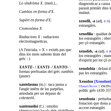
Lo sindròma X.
(med.)...
diagnosticar a causa 
parasit primièr dins 
Cambas en forma d'X.
malaut.
Supòrt en forma d'X.
xenofil, -a
(adj.
e
n
)
estrangièrs.
Cromosòma X
xenofilia
: qualitat 
Radiacions X
: radiacions
los estrangièrs ; ober
electromagneticas.
per çò estrangièr.
(A l'iniciala, « X » existís pas que
xenofòb, -a
(adj.
e
n
dins los mots sabents tirats del
los estrangièrs ; man
grèc : )
d'esperit per tot çò e
XANTE-
/
XANTI-
/
XANTO-
:
xenofobia
: defaut d
formas prefixadas del grèc
xanthòs
pas les estrangièrs.
(jaune)
Xenofon
[Xenofont
xantelasma
(m.) : taca jauna a
:: escriv
Ubaud
Dicort
l'angle intèrn de las parpèlas,
politic grèc (430-355
amodada per un depaus de
colesteròl.
xenofonia
: perturba
fonacion que dona a 
xantemolisi
(f.) : emolisi
accent estrangièr.
(destruccion) locala dels globilhons