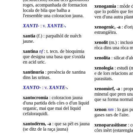
roges, acompanhada de formacion
xenogamia
: mòde d
locala de bila que balha a
que lo pollèn que ferti
l'ensemble una coloracion jauna.
ven d'una autra plant
XANTI-
: v.
XANTE-.
xenogenic, -a
: d'or
estrangièira.
xantia
(f.) : parpalhòl de nuèch
jaune.
xenolit
(m.) : inclus
ròca dins una ròca 
xantina
nf
: t. tecn. de bioquimia
que designa una basa que s'oxida
xenolita
: silicat d'a
en acid uric.
xenologia
: estudi (
xantinuria
: preséncia de xantina
e de lors relacions a
dins las urinas.
parasitats.
XANTO-
: v.
XANTE-.
xenomòrf, -a
: propr
mineral que pren un
xantocromia
: coloracion jauna
que sa forma normal
d'una partida dels còrs o d'un liquid
organic, mai que mai del liquid
xenon
nm
: lo gas p
cefaloraquidi.
gases rars de l'aire.
xantodèrm, -a
: que sa pèl es jauna
xenoparasitisme
: 
(se ditz de la raça jauna)
còrs inèrt (estarengl