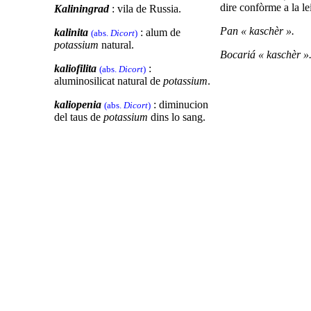
dire confòrme a la le
Kaliningrad
: vila de Russia.
Pan « kaschèr ».
kalinita
: alum de
(abs.
Dicort
)
potassium
natural.
Bocariá « kaschèr »
kaliofilita
:
(abs.
Dicort
)
aluminosilicat natural de
potassium
.
kaliopenia
: diminucion
(abs.
Dicort
)
del taus de
potassium
dins lo sang.