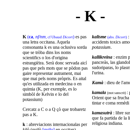
- K -
K
(
ca
,
nf/nm
)
es pas
kalisme
:
, cf Ubaud
Dicort
(abs.
Dicort
)
una letra occitana. Aquela
accidents toxics amo
consonanta
k es una oclusiva sorda
potassium
.
que se tròba dins los noms
kallikreina
: enzim p
scientifics o los d'origina
pancreàs
, las glandol
estrangièira. Serà donc servada aicí
sudoriparas, lo plas
pas que pels mots que se pòdon pas
l'urina.
gaire representar autrament, mai
que mai pels noms pròpris. Es aital
Kamà
: dieu de l'a
qu'es utilizada en medecina o en
quimia (K, per exemple, es lo
kamala
:
(mot sanscrit)
simbòl de Kelvin e lo del
Orient que sa frucha 
potassium)
tintar e coma remèdi 
Cercatz a C o a Q çò que trobaretz
kamasutrà
: libre su
pas a K.
que fa partida de la l
religiosa indiana.
k
: abreviacions internacionalas per
kilò
(quilò
[quilo]
en occitan).