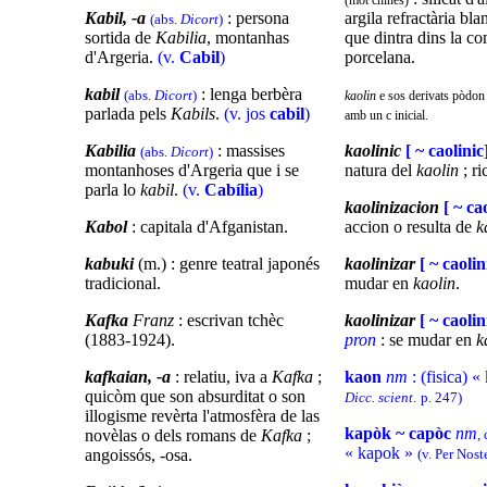
(mot chinés)
Kabil, -a
: persona
argila refractària bl
(abs.
Dicort
)
sortida de
Kabilia
, montanhas
que dintra dins la c
d'Argeria.
(v.
Cabil
)
porcelana.
kabil
: lenga berbèra
(abs.
Dicort
)
kaolin
e sos derivats pòdon 
parlada pels
Kabils
.
(v. jos
cabil
)
amb un c inicial.
Kabilia
: massises
kaolinic
[ ~ caolinic
(abs.
Dicort
)
montanhoses d'Argeria que i se
natura del
kaolin
; ri
parla lo
kabil
.
(v.
Cabília
)
kaolinizacion
[ ~ ca
Kabol
: capitala d'Afganistan.
accion o resulta de
k
kabuki
(m.) : genre teatral japonés
kaolinizar
[ ~ caolin
tradicional.
mudar en
kaolin
.
Kafka
Franz
: escrivan tchèc
kaolinizar
[ ~ caolin
(1883-1924).
pron
: se mudar en
k
kafkaian, -a
: relatiu, iva a
Kafka
;
kaon
nm
: (fisica) 
quicòm que son absurditat o son
Dicc. scient.
p. 247)
illogisme revèrta l'atmosfèra de las
kapòk ~ capòc
nm
novèlas o dels romans de
Kafka
;
,
« kapok »
angoissós, -osa.
(v. Per Nost