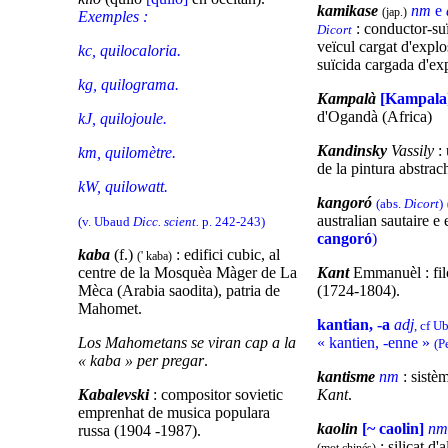
kamikase
nm
e
(jap.)
Exemples
:
: conductor-su
Dicort
veïcul cargat d'explo
kc, quilocaloria.
suïcida cargada d'ex
kg, quilograma.
Kampalà
[Kampala
d'Ogandà (Africa)
kJ, quilojoule.
Kandinsky
Vassily
: 
km, quilomètre.
de la pintura abstra
kW, quilowatt.
kangoró
(abs.
Dicort
)
australian sautaire e
(v. Ubaud
Dicc. scient.
p. 242-243)
cangoró
)
kaba
(f.)
: edifici cubic, al
(' kaba)
centre de la Mosquèa Màger de La
Kant
Emmanuèl : fi
Mèca (Arabia saodita), patria de
(1724-1804).
Mahomet.
kantian, -a
adj
, cf 
Los Mahometans se viran cap a la
« kantien, -enne »
(P
« kaba » per pregar
.
kantisme
nm
: sistèm
Kabalevski
: compositor sovietic
Kant
.
emprenhat de musica populara
kaolin
[~ caolin]
nm
russa (1904 -1987).
: silicat d'