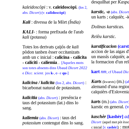
desquilhat per
Kaspa
kaleidoscòpi
: v.
caleidoscòpi
.
(
,
los 2
karstic, -a
(abs.
Dicort
abs.
Dicort
) (v.
calidoscòpi
)
un karts ; calquièr, -i
Kali
: divessa de la Mòrt
(Índia)
Dolinas karsticas.
KALI-
: forma prefixada de l'arab
Relèu karstic.
kali
(potassa)
karstificacion
(carst
Totes los derivats çaijós de
kali
accion de las aigas d'
pòdon tanben èsser occitanizats
un massís calquièr, 
amb un c inicial :
calicina - calicita
la formacion d'un re
- caliciti - caliemia
...
[Aqueles mots
son totes absents dins Ubaud
Dicort 2022
kart
nm
, cf Ubaud
Dic
e
Dicc. scient.
jos
k-
,
c-
e
qu-
]
Karts
(m.)
(
(a
kwarsts)
kalicina / kalicita
:
(los 2, abs.
Dicort
)
alemand d'una regio
bicarbonat natural de potassium.
calquièrs d'Esloveni
kalicitia
: preséncia e
(abs.
Dicort
)
karts
(m.)
(abs.
Dicort
taus del potassium (lat.) dins lo
karstic en general.
(
sang.
kaschèr
[kashèr]
ad
kaliemia
: taus del
(abs.
Dicort
)
Dicort
(aquel mot pòt èsse
potassium
contengut dins lo sang.
: mo
c inicial
[v.
cashèr
]
)