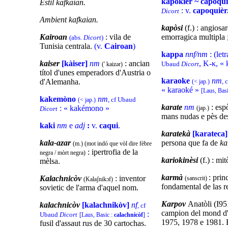
kapokièr ~ capoqu
Estil kafkaian.
: v.
capoquièr
Dicort
Ambient kafkaian.
kapòsi
(f.) : angiosa
Kairoan
: vila de
emorragica multipla 
(abs.
Dicort
)
Tunisia centrala.
(v.
Cairoan
)
kappa
nnf/nm
: (let
kaiser
[kàiser]
nm
: ancian
, Κ-κ, «
Ubaud
Dicort
(' kaizər)
títol d'unes emperadors d'Austria o
karaoke
nm
d'Alemanha.
, 
(< jap.)
« karaoké »
[Laus, Bas
kakemòno
nm
, cf Ubaud
(< jap.)
karate
nm
: esp
: « kakémono »
(jap.)
Dicort
mans nudas e pès de
kaki
nm
e
adj
:
v.
caqui
.
karatekà
[karateca]
kala-azar
persona que fa de
ka
(m.) (mot indó que vòl dire fèbre
: ipertrofia de la
negra / mòrt negra)
kariokinèsi
(f.) : mit
mèlsa.
karmà
: prin
Kalachnicòv
: inventor
(sanscrit)
(Kalaʃnikɔf)
fondamental de las re
sovietic de l'arma d'aquel nom.
Karpov
Anatòli (I95
kalachnicòv
[kalachnikòv]
nf
, cf
campion del mond d'
:
Ubaud
Dicort
[Laus, Basic :
calachnicòf
]
1975, 1978 e 1981. 
fusil d'assaut rus de 30 cartochas.