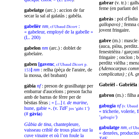
gabrar
(v. tr.) : gal
feme (en parlant del
gabelatge
(arc.) : accion de far
secar la sal al galatàs ; gabèla.
gabràs
: pol d'Índia
gallopavo) ;
femna 
gabelièr
nm
:
, cf Ubaud
Dicort
jovent fringaire.
« gabeleur, employé de la gabelle »
(L. 200)
gabre
(m.) : mascle 
(auca, piòta, perditz..
gabelon
nm
(arc.) : doblet de
fenestrièira / garçoni
gabelaire.
fringaire ; onclon ; b
perditz vièlha ; mena
gaben
[gavenc
, cf Ubaud
Dicort
p.
(Adenocarpus commu
]
nm
: relha (pèça de l'araire, de
153
complicatus) ; (A. g
la mossa, del brabant)
Gabrièl - Gabrièla
gàbia
nf
: preson de grasilhatge per
embarrar d'aucelons ; preson facha
gabron
(m.) : filha
amb de barras de fèrre per de
bèstias fèras
; « [...]
t. de marine
,
gabugia
nf
(v. Ubaud
hune, gabie »
.
(v.
TdF
)
jos ‘gàbi 1’
« tricherie, volerie, 
(#
gàvia
)
‘
)
gabugío’
Gàbia de tina
, chantepleure,
gabulatge
nm
, cf U
vaisseau criblé de trous placé sur la
« denrées, producti
cuve vinaire et où l’on foule la
TdF