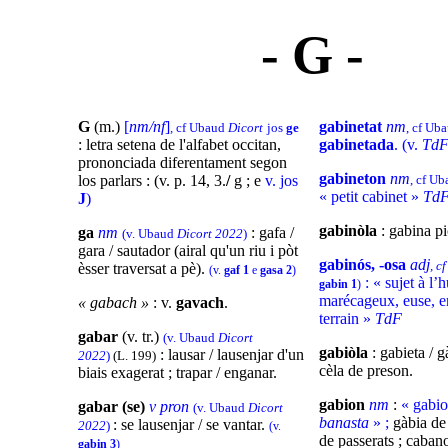
- G -
G
(m.)
[
nm/nf
]
gabinetat
nm
,
cf Ubaud
Dicort
jos
ge
, cf Ub
: letra setena de l'alfabet occitan,
gabinetada
. (v.
Td
prononciada
diferentament
segon
gabineton
nm
los parlars : (v. p. 14, 3.
/
g ; e
v. jos
, cf U
« petit cabinet »
Td
J
)
gabinòla
: gabina pi
ga
nm
: gafa /
(v.
Ubaud
Dicort 2022
)
gara / sautador (airal qu'un riu i pòt
gabinós, -osa
adj
, c
èsser traversat a pè).
(v.
gaf 1
e
gasa 2
)
: « sujet à l’
gabin 1
)
marécageux, euse, e
« gabach »
: v.
gavach
.
terrain »
TdF
gabar
(v. tr.)
(v.
Ubaud
Dicort
gabiòla
: gabieta / 
: lausar / lausenjar d'un
2022
)
(L. 199)
cèla de preson.
biais exagerat ; trapar / enganar.
gabion
nm
:
« gabio
gabar (se)
v pron
(v.
Ubaud
Dicort
banasta
» ;
gàbia de
: se lausenjar / se vantar.
2022
)
(v.
de passerats ; cabano
gabin 3
)