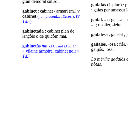
gran demorat sul sòl.
gadafas
(f. plur.) :
; gafas per amassar l
gabinet
: cabinet / armari (m.) v.
cabinet
.
(v.
(non preconizat
Dicort
)
gadal, -a
: gai, -a ; a
TdF
)
-a ; risolièr, -ièira.
gabinetada
: cabinet plen de
gadalesa
: gaietat ; 
lençòls o de quicòm mai.
gadalós, -osa
: fièr, 
gabinetàs
nm
:
, cf Ubaud
Dicort
gaujós, -osa.
« vilaine armoire, cabinet noir »
TdF
Lo mèrlhe gadalós 
nòtas.