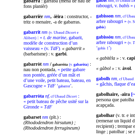
gabís
nm
gabarra
: garraba (mena de nau de
, cf Ubaud
Di
rabougri, v.
babís
»
fons planièr)
gabisson
nm
gabarrièr
nm
, -ièira
: constructor, -
, cf Uba
arbre rabougri »
tritz o menaire, -a de gabarras.
(v. S
)
gabís
gabarrit
nm
(v. Ubaud
Dicort
e
gabissòu
nm
: «
t. de marine
, gabarit,
, cf Uba
Alibert)
arbre rabougri »
modèle de construction d’un
(v.
‘
’
vaisseau » (v.
TdF
)
« gabarrit »
)
gobís
1
.
(barbarisme) : v.
garbi
.
« gabitèla »
: v.
capi
gabarròt
nm
/
:
gabarròta
(v.
gabaròta
)
« gàbol »
: v.
àvol
.
nau non pontada
, « petite gabare
non pontée, gréée d’un mât et
gabolh
nm
, cf Ubaud
d’une voile, petit bateau, bateau, en
« gâchis, flaque d’e
Gascogne »
TdF
‘
’
.
gabarrot
gabolhaire, -aira
[~
gabarròta
nf
:
, cf Ubaud
Dicort
persona que patolha
« petit bateau de pêche usité sur la
acapçada.
Gironde »
TdF
gabolhar
(v. tr. e i
gabarset
nm
(plt.) :
(remenar un liquid d
(Rhododendron hirsutum) ;
recipient) ; trempar 
(Rhododendron ferrugineum)
linge ; patolhar ; se