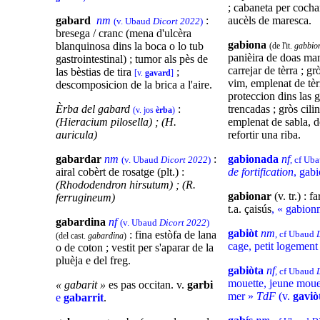
; cabaneta per cocha
gabard
nm
:
aucèls de maresca.
(v.
Ubaud
Dicort 2022
)
bresega / cranc (mena d'ulcèra
gabiona
blanquinosa dins la boca o lo tub
(de l'it.
gabbio
panièira de doas ma
gastrointestinal) ; tumor als pès de
carrejar de tèrra ; gr
las bèstias de tira
;
[v.
gavard
]
vim, emplenat de tèrr
descomposicion de la brica a l'aire.
proteccion dins las 
Èrba del
gabard
:
trencadas ; gròs cili
(v. jos
èrba
)
(Hieracium pilosella) ; (H.
emplenat de sabla, d
auricula)
refortir una riba.
gabardar
nm
:
gabionada
nf
(v.
Ubaud
Dicort 2022
)
, cf Ub
airal cobèrt de rosatge (plt.) :
de fortification
, gab
(Rhododendron hirsutum) ; (R.
gabionar
(v. tr.) : 
ferrugineum)
t.a. çaisús
, « gabion
gabardina
nf
(v.
Ubaud
Dicort 2022
)
gabiòt
nm
: fina estòfa de lana
, cf Ubaud
(del cast.
gabardina
)
cage, petit logemen
o de coton ; vestit per s'aparar de la
pluèja e del freg.
gabiòta
nf
, cf Ubaud
mouette, jeune moue
« gabarit »
es pas occitan. v.
garbi
mer »
TdF
(v.
gaviò
e
gabarrit
.