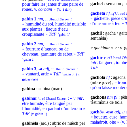
gachet
: semalon ; n
pour faire les jantes d’une paire de
roues, v.
corbam
» (v.
TdF
)
.
gacheta
nf
, cf
Ubaud
« gâchette, pièce d’
gabin 1
nm
:
, cf Ubaud
Dicort
d’une arme à feu »
« humidité du sol, humidité nuisible
aux plantes ; flaque d’eau
gachil
: gacha / gaita
croupissante »
TdF
‘
gabin 1’
sentinèla)
gabin 2
nm
:
, cf Ubaud
Dicort
« gachinar » v
: v.
g
« fourrure d’agneau ou de
chevreau, garniture de sabot »
TdF
gachir
v
, cf Ubaud
Di
‘
gabin 2’
intr
, fatiguer ; tombe
TdF
gabin 3
,
-a
adj
:
, cf Ubaud
Dicort
« vantard, arde »
TdF
‘
gabin 3’. (v.
gachòla
nf
: agacha 
gabar (se)
)
(arbre jove) ;
« tronc
qu’on laisse monter
gabina
: cabina (mar.)
gachons
nm pl
: pèi
gabinar
v
: «
v intr
,
, cf Ubaud
Dicort
tèstimònis de bòla.
être humide, être fatigué par
l’humidité, en parlant d’un terrain »
gachós, -osa
adj
, cf
TdF
(v.
gabin 1
)
« boueux, euse, hum
maladroit, oite » (v.
gabinèla
(arc.) : abric de nuèch pel