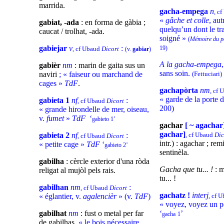
marrida.
gacha-empega
n
, c
«
gâche et colle
, aut
gabiat, -ada
: en forma de gàbia ;
quelqu’un dont le tra
caucat / trolhat, -ada.
soigné »
(
Mémoire du p
gabiejar
v
:
19)
, cf Ubaud
Dicort
(v.
gabiar
)
A la gacha-empega
gabièr
nm
: marin de gaita sus un
sans soin.
naviri
; « faiseur ou marchand de
(Fettuciari)
cages »
TdF
.
gachapòrta
nm
, cf
« garde de la porte d
gabieta 1
nf
:
, cf Ubaud
Dicort
200)
« grande hirondelle de mer, oiseau,
v.
fumet
»
TdF
‘
gabieto 1’
gachar
[ ~ agachar
gachar]
gabieta 2
nf
:
, cf Ubaud
Dic
, cf Ubaud
Dicort
intr.) : agachar ; remi
« petite cage »
TdF
‘
gabieto 2’
sentinèla.
gabilha
: cèrcle exterior d'una ròda
Gacha que tu... !
: 
religat al mujòl pels rais.
tu... !
gabilhan
nm
:
, cf Ubaud
Dicort
gachatz !
interj
« églantier, v.
agalencièr
» (v.
TdF
)
, cf 
« voyez, voyez un 
gabilhat
nm
: fust o metal per far
‘
’
gacha
1
de gabilhas,
«
le bois nécessaire