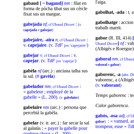
l'aiga.
gabaud
[ ~ bagaud]
nm
: filat en
forma de pòcha tibat sus un cèrcle
gabolhat, -ada
: t. 
fixat sus un margue.
gabolhatge
: accion
gabejada
nf
:
, cf Ubaud
Dicort
(v.
trabalh marrit.
capejada
e
gabejar
)
gabor
(R. III, 414)
[
gabejaire, -aira
n
:
, cf Ubaud
Dicort
]
nf
: vab
Ubaud
Dicort
v.
capejaire
. (v.
TdF
)
jos ‘capejaire’
(Albigés e Roergue)
gabejar
v
: v.
, cf Ubaud
Dicort
gaboral
nm
, cf Ubau
capejar
. (v.
TdF
)
jos ‘capeja’
vaboral
e
gabor
)
gabèla
nf
(arc.) : anciana talha sus
gaborenc, -a
(abs.
Di
la sal.
(#
gavèla
)
vaborenc, a (Albigé
(v.
vaborant
)
gabelador
nm
:
, cf Ubaud
Dicort
« gabeleur ; employé de la
Temps gaborenc
: t
gabelle » (L. 200).
(v.
gabelaire
)
Calor gaborenca
.
gabelaire
nm
(arc.) : persona que
percebiá la gabèla.
gabós, -osa
adj
, cf 
: « vantard, ar
gabar
)
gabelar
(v. tr. arc.) : far secar la sal
trompeur, euse »
Td
al galatàs
;
« payer la gabelle pour
quelque chose » (L. 200)
.