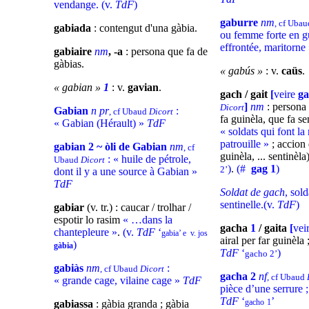
vendange. (v.
TdF
)
gaburre
nm
, cf Uba
gabiada
: contengut d'una gàbia.
ou femme forte en g
effrontée, maritorne
gabiaire
nm
, -a
: persona que fa de
gàbias.
« gabús »
: v.
caüs
.
« gabian »
1
: v.
gavian
.
gach / gait
[
veire
ga
]
nm
: persona 
Dicort
Gabian
n pr
:
, cf Ubaud
Dicort
fa guinèla, que fa se
« Gabian (Hérault) »
TdF
« soldats qui font la
patrouille »
; accion 
gabian 2 ~ òli de Gabian
nm
, cf
guinèla, ... sentinèla
: « huile de pétrole,
Ubaud
Dicort
)
.
(#
gag
1
)
2’
dont il y a une source à Gabian »
TdF
Soldat de gach
, sol
sentinelle.(v.
TdF
)
gabiar
(v. tr.) : caucar / trolhar /
espotir lo rasim
« …
dans la
gacha
1
/ gaita
[
vei
chantepleure
»
.
(v.
TdF
‘
gabia’ e v. jos
airal per far guinèla 
)
gàbia
TdF
‘
)
gacho 2’
gabiàs
nm
:
, cf Ubaud
Dicort
gacha 2
nf
, cf Ubaud
« grande cage, vilaine cage »
TdF
pièce d’une serrure 
TdF
‘
’
gacho
1
gabiassa
: gàbia granda ; gàbia