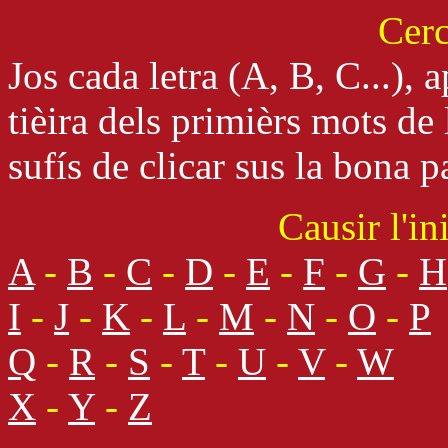
Cerc
Jos cada letra (A, B, C...), a
tièira dels primièrs mots de
sufís de clicar sus la bona p
Causir l'in
A
-
B
-
C
-
D
-
E
-
F
-
G
-
H
I
-
J
-
K
-
L
-
M
-
N
-
O
-
P
Q
-
R
-
S
-
T
-
U
-
V
-
W
X
-
Y
-
Z