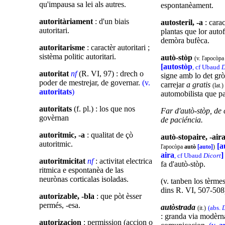
qu'impausa sa lei als autres.
espontanèament.
autoritàriament
: d'un biais
autosteril, -a
: carac
autoritari.
plantas que lor aut
demòra bufèca.
autoritarisme
: caractèr autoritari ;
sistèma politic autoritari.
autò-stòp
(v. l'apocòp
[autostòp
, cf Ubaud
D
autoritat
nf
(R. VI, 97) : drech o
signe amb lo det grò
poder de mestrejar, de governar.
(v.
carrejar
a gratis
(lat.)
autoritats
)
automobilista que p
autoritats
(f. pl.) : los que nos
Far d'autò-stòp, de
govèrnan
de paciéncia.
autoritmic, -a
: qualitat de çò
autò-stopaire, -air
autoritmic.
[a
l'apocòpa
autò
[auto]
)
aira
, cf Ubaud
Dicort
autoritmicitat
nf
: activitat electrica
fa d'autò-stòp.
ritmica e espontanèa de las
neurònas corticalas isoladas.
(v. tanben los tèrme
dins R. VI, 507-508
autorizable, -bla
: que pòt èsser
permés, -esa.
autòstrada
(abs.
D
(it.)
: granda via modèrn
autorizacion
: permission (accion o