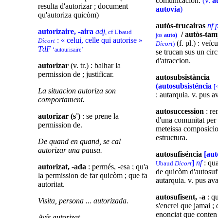
comunicacion.
(v.
a
resulta d'autorizar ; document
autovia
)
qu'autoriza quicòm)
autòs-trucairas
nf 
autorizaire, -aira
adj
, cf Ubaud
/ autòs-ta
jos
auto)
: « celui, celle qui autorise »
Dicort
(f. pl.) : veïc
Dicort
)
TdF
‘autourisaire’
se trucan sus un cir
d'atraccion.
autorizar
(v. tr.) : balhar la
permission de ; justificar.
autosubsistància
(autosubsisténcia
[
La situacion autoriza son
: autarquia. v. pus a
comportament.
autosuccession
: re
autorizar (s')
: se prene la
d'una comunitat per
permission de.
meteissa composicio
estructura.
De quand en quand, se cal
autorizar una pausa.
autosufiséncia
[aut
]
nf
: qua
Ubaud
Dicort
autorizat, -ada
: permés, -esa ; qu'a
de quicòm d'autosufi
la permission de far quicòm ; que fa
autarquia. v. pus ava
autoritat.
autosufisent, -a
: qu
Visita, persona ... autorizada.
s'encrei que jamai ; 
enonciat que conten
Avís autorizat.