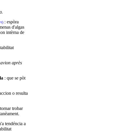
a.
: espòra
rt
)
menas d'algas
ion intèrna de
tabilitat
n avion après
la
: que se pòt
accion o resulta
 tornar trobar
ntanèament.
u'a tendéncia a
bilitat