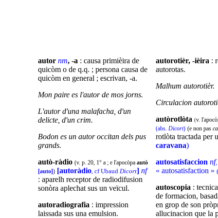
autor
nm
, -a
: causa primièira de
autorotièr, -ièira
: r
quicòm o de q.q. ; persona causa de
autorotas.
quicòm
en general ; escrivan, -a.
Malhum
autorotièr
.
Mon paire es
l'autor
de mos jorns.
Circulacion autoroti
L'autor d'una malafacha, d'un
autòrotlòta
delicte, d'un crim.
v. l'apoc
(
(abs.
Dicort
)
(e non pas
c
Bodon es un autor occitan dels pus
rotlòta tractada per 
grands.
caravana
)
autò-ràdio
autosatisfaccion
nf
(v. p. 20, 1° a ; e l'apocòpa
autò
[autoràdio
]
nf
« autosatisfaction »
, cf Ubaud
Dicort
[auto]
)
: aparelh receptor de radiodifusion
autoscopia
: tecnic
sonòra aplechat sus un veïcul.
de formacion, basada
autoradiografia
: impression
en grop de son pròpr
laissada sus una emulsion.
allucinacion que la p