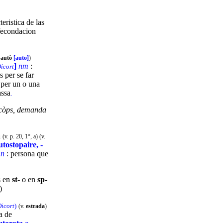
teristica de las
ofecondacion
a
autò
[auto]
)
]
nm
:
icort
s per se far
per un o una
assa
.
 còps, demanda
a
(v. p. 20, 1°, a) (v.
utostopaire, -
]
n
: persona que
s en
st-
o en
sp-
)
icort
)
(v.
estrada
)
a de