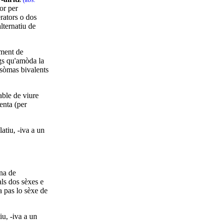
or per
rators o dos
lternatiu de
ament de
s qu'amòda la
sòmas bivalents
able de viure
enta (per
elatiu, -iva a un
na de
s dos sèxes e
 pas lo sèxe de
tiu, -iva a un