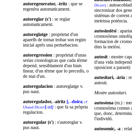
autoregenerator, -tritz
: que se
: autoacoblad
Dicort
)
regenèra automaticament.
sincronizar dos gene
sistèmas de corrent a
autoreglar (s')
: se reglar
meteissa poténcia.
automaticament.
autosindèsi
: apari
autoreglatge
: proprietat d'un
cromosòmas omològ
aparelh de tornar trobar son regim
formacion de cromo
inicial après una perturbacion.
dins la meiòsi.
autoregression
: proprietat d'unas
autosit
: mostre cap
serias cronologicas que cada tèrme
d'una vida independ
depend, sensiblament d'un biais
oposicion a parasit)
linear, d'un tèrme que lo precedís, o
de mai d'un.
autositari, -ària
: r
autosit.
autoregulacion
: autoreglatge v.
pus naut.
Mostre autositari.
autoregulador, -airitz
[, -doira
, cf
autosòma
(m.) : me
]
adj
: que fa sa pròpria
Ubaud
Dicort
cromosòma comun al
regulacion.
que, donc, determina
l'individú.
autoregular (s')
: s'autoreglar v.
pus naut.
autosomic, -a
: rela