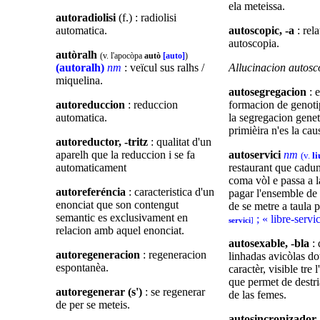
ela meteissa.
autoradiolisi
(f.) : radiolisi
automatica.
autoscopic, -a
: rel
autoscopia.
autòralh
(v. l'apocòpa
autò
[auto]
)
(autoralh)
nm
: veïcul sus ralhs /
Allucinacion autosc
miquelina.
autosegregacion
: 
autoreduccion
: reduccion
formacion de genoti
automatica.
la segregacion genet
primièira n'es la cau
autoreductor, -tritz
: qualitat d'un
aparelh que la reduccion i se fa
autoservici
nm
(v.
li
automaticament
restaurant que cadun 
coma vòl e passa a l
autoreferéncia
: caracteristica d'un
pagar l'ensemble de 
enonciat que son contengut
de se metre a taula 
semantic es exclusivament en
; « libre-serv
servici
]
relacion amb aquel enonciat.
autosexable, -bla
:
autoregeneracion
: regeneracion
linhadas avicòlas do
espontanèa.
caractèr, visible tre 
que permet de destri
autoregenerar (s')
: se regenerar
de las femes.
de per se meteis.
autosincronizador, 