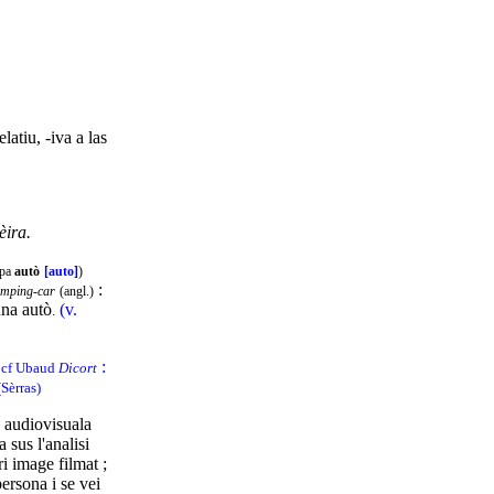
elatiu, -iva a las
èira.
òpa
autò
[auto]
)
:
amping-car
(angl.)
una autò
(v.
.
:
, cf Ubaud
Dicort
(Sèrras)
a audiovisuala
 sus l'analisi
i image filmat ;
ersona i se vei