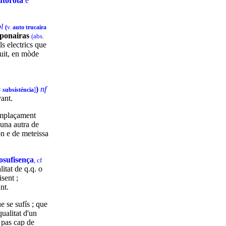
utorota
e
pl
(
v.
auto
trucaira
mponairas
(abs.
uls electrics que
cuit, en mòde
)
nf
<
subsisténcia
]
vant.
mplaçament
 una autra de
n e de meteissa
osufisença
, cf
litat de q.q. o
sent ;
nt.
e se sufís ; que
qualitat d'un
 pas cap de