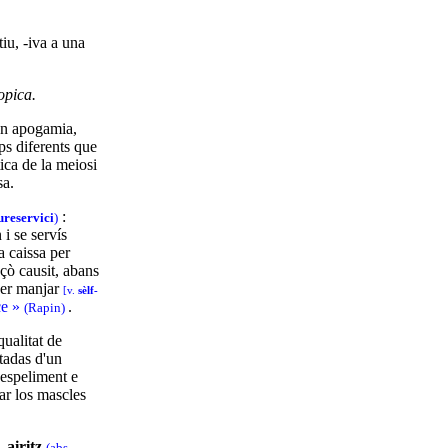
atiu, -iva a una
opica.
en apogamia,
ps diferents que
ica de la meiosi
sa.
:
ure
servici
)
i se servís
a caissa per
çò causit, abans
per manjar
[v.
sèlf-
ice »
.
(Rapin)
 qualitat de
tadas d'un
l'espeliment e
ar los mascles
-airitz
(abs.